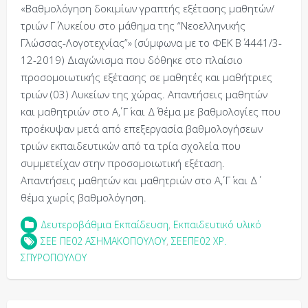
«Βαθμολόγηση δοκιμίων γραπτής εξέτασης μαθητών/
τριών Γ΄ Λυκείου στο μάθημα της “Νεοελληνικής
Γλώσσας-Λογοτεχνίας”» (σύμφωνα με το ΦΕΚ Β΄ 4441/3-
12-2019) Διαγώνισμα που δόθηκε στο πλαίσιο
προσομοιωτικής εξέτασης σε μαθητές και μαθήτριες
τριών (03) Λυκείων της χώρας. Απαντήσεις μαθητών
και μαθητριών στο Α΄, Γ΄ και Δ΄ θέμα με βαθμολογίες που
προέκυψαν μετά από επεξεργασία βαθμολογήσεων
τριών εκπαιδευτικών από τα τρία σχολεία που
συμμετείχαν στην προσομοιωτική εξέταση.
Απαντήσεις μαθητών και μαθητριών στο Α΄, Γ΄ και Δ΄
θέμα χωρίς βαθμολόγηση.
Δευτεροβάθμια Εκπαίδευση
,
Εκπαιδευτικό υλικό
ΣΕΕ ΠΕ02 ΑΣΗΜΑΚΟΠΟΥΛΟΥ
,
ΣΕΕΠΕ02 ΧΡ.
ΣΠΥΡΟΠΟΥΛΟΥ