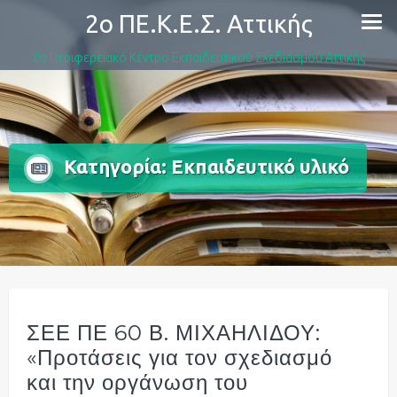
Skip
2ο ΠΕ.Κ.Ε.Σ. Αττικής
to
content
2ο Περιφερειακό Κέντρο Εκπαιδευτικού Σχεδιασμού Αττικής
Κατηγορία:
Εκπαιδευτικό υλικό
ΣΕΕ ΠΕ 60 Β. ΜΙΧΑΗΛΙΔΟΥ:
«Προτάσεις για τον σχεδιασμό
και την οργάνωση του