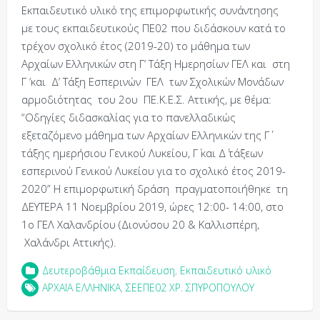
Εκπαιδευτικό υλικό της επιμορφωτικής συνάντησης
με τους εκπαιδευτικούς ΠΕ02 που διδάσκουν κατά το
τρέχον σχολικό έτος (2019-20) το μάθημα των
Αρχαίων Ελληνικών στη Γ’ Τάξη Ημερησίων ΓΕΛ και στη
Γ ’και Δ’ Τάξη Εσπερινών ΓΕΛ των Σχολικών Μονάδων
αρμοδιότητας του 2ου ΠΕ.Κ.Ε.Σ. Αττικής, με θέμα:
“Οδηγίες διδασκαλίας για το πανελλαδικώς
εξεταζόμενο μάθημα των Αρχαίων Ελληνικών της Γ΄
τάξης ημερήσιου Γενικού Λυκείου, Γ΄ και Δ΄ τάξεων
εσπερινού Γενικού Λυκείου για το σχολικό έτος 2019-
2020” Η επιμορφωτική δράση πραγματοποιήθηκε τη
ΔΕΥΤΕΡΑ 11 Νοεμβρίου 2019, ώρες 12:00- 14:00, στο
1ο ΓΕΛ Χαλανδρίου (Διονύσου 20 & Καλλισπέρη,
Χαλάνδρι Αττικής).
Δευτεροβάθμια Εκπαίδευση
,
Εκπαιδευτικό υλικό
ΑΡΧΑΙΑ ΕΛΛΗΝΙΚΑ
,
ΣΕΕΠΕ02 ΧΡ. ΣΠΥΡΟΠΟΥΛΟΥ