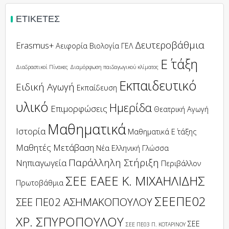
ΕΤΙΚΈΤΕΣ
Δευτεροβάθμια
Erasmus+
Αειφορία
Βιολογία
ΓΕΛ
Ε΄ τάξη
Διαδραστικοί Πίνακες
Διαμόρφωση παιδαγωγικού κλίματος
Εκπαιδευτικό
Ειδική Αγωγή
Εκπαίδευση
υλικό
Ημερίδα
Επιμορφώσεις
Θεατρική Αγωγή
Μαθηματικά
Ιστορία
Μαθηματικά Ε΄ τάξης
Μαθητές
Μετάβαση
Νέα Ελληνική Γλώσσα
Παράλληλη Στήριξη
Νηπιαγωγεία
Περιβάλλον
ΣΕΕ ΕΑΕΕ Κ. ΜΙΧΑΗΛΙΔΗΣ
Πρωτοβάθμια
ΣΕΕΠΕ02
ΣΕΕ ΠΕ02 ΑΣΗΜΑΚΟΠΟΥΛΟΥ
ΧΡ. ΣΠΥΡΟΠΟΥΛΟΥ
ΣΕΕ
ΣΕΕ ΠΕ03 Π. ΚΟΤΑΡΙΝΟΥ