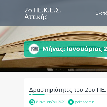
Skip
to
2ο ΠΕ.Κ.Ε.Σ.
Σκοπό
content
Αττικής
Μήνας:
Ιανουάριος 
Δραστηριότητες του 2ου ΠΕ.Κ
8 Ιανουαρίου 2021
pekesadmin