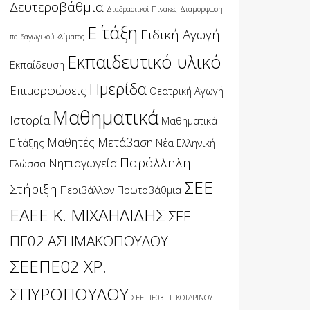
Δευτεροβάθμια
Διαδραστικοί Πίνακες
Διαμόρφωση
Ε΄ τάξη
Ειδική Αγωγή
παιδαγωγικού κλίματος
Εκπαιδευτικό υλικό
Εκπαίδευση
Ημερίδα
Επιμορφώσεις
Θεατρική Αγωγή
Μαθηματικά
Ιστορία
Μαθηματικά
Μαθητές
Μετάβαση
Ε΄ τάξης
Νέα Ελληνική
Παράλληλη
Νηπιαγωγεία
Γλώσσα
ΣΕΕ
Στήριξη
Περιβάλλον
Πρωτοβάθμια
ΕΑΕΕ Κ. ΜΙΧΑΗΛΙΔΗΣ
ΣΕΕ
ΠΕ02 ΑΣΗΜΑΚΟΠΟΥΛΟΥ
ΣΕΕΠΕ02 ΧΡ.
ΣΠΥΡΟΠΟΥΛΟΥ
ΣΕΕ ΠΕ03 Π. ΚΟΤΑΡΙΝΟΥ