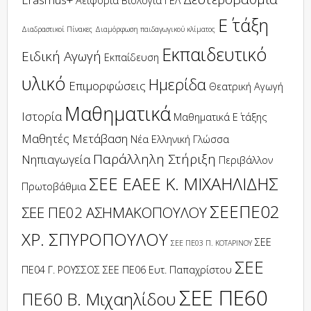
Αειφορία
Βιολογία
ΓΕΛ
Ε΄ τάξη
Διαδραστικοί Πίνακες
Διαμόρφωση παιδαγωγικού κλίματος
Εκπαιδευτικό
Ειδική Αγωγή
Εκπαίδευση
υλικό
Ημερίδα
Επιμορφώσεις
Θεατρική Αγωγή
Μαθηματικά
Ιστορία
Μαθηματικά Ε΄ τάξης
Μαθητές
Μετάβαση
Νέα Ελληνική Γλώσσα
Παράλληλη Στήριξη
Νηπιαγωγεία
Περιβάλλον
ΣΕΕ ΕΑΕΕ Κ. ΜΙΧΑΗΛΙΔΗΣ
Πρωτοβάθμια
ΣΕΕΠΕ02
ΣΕΕ ΠΕ02 ΑΣΗΜΑΚΟΠΟΥΛΟΥ
ΧΡ. ΣΠΥΡΟΠΟΥΛΟΥ
ΣΕΕ
ΣΕΕ ΠΕ03 Π. ΚΟΤΑΡΙΝΟΥ
ΣΕΕ
ΠΕ04 Γ. ΡΟΥΣΣΟΣ
ΣΕΕ ΠΕ06 Ευτ. Παπαχρίστου
ΣΕΕ ΠΕ60
ΠΕ60 Β. Μιχαηλίδου