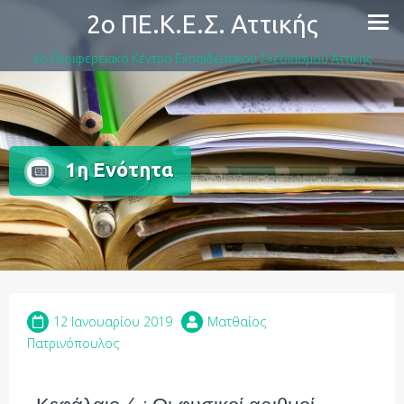
2ο ΠΕ.Κ.Ε.Σ. Αττικής
2ο Περιφερειακό Κέντρο Εκπαιδευτικού Σχεδιασμού Αττικής
1η Ενότητα
12 Ιανουαρίου 2019
Ματθαίος
Πατρινόπουλος