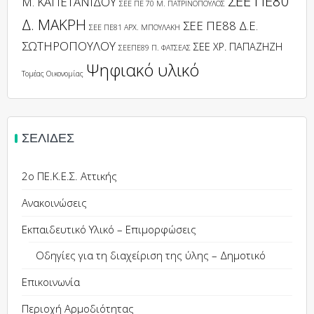
ΣΕΕ ΠΕ80
Μ. ΚΑΠΕΤΑΝΙΔΟΥ
ΣΕΕ ΠΕ 70 Μ. ΠΑΤΡΙΝΟΠΟΥΛΟΣ
Δ. ΜΑΚΡΗ
ΣΕΕ ΠΕ88 Δ.Ε.
ΣΕΕ ΠΕ81 ΑΡΧ. ΜΠΟΥΛΑΚΗ
ΣΩΤΗΡΟΠΟΥΛΟΥ
ΣΕΕ ΧΡ. ΠΑΠΑΖΗΖΗ
ΣΕΕΠΕ89 Π. ΦΑΤΣΕΑΣ
Ψηφιακό υλικό
Τομέας Οικονομίας
ΣΕΛΊΔΕΣ
2ο ΠΕ.Κ.Ε.Σ. Αττικής
Ανακοινώσεις
Εκπαιδευτικό Υλικό – Επιμορφώσεις
Οδηγίες για τη διαχείριση της ύλης – Δημοτικό
Επικοινωνία
Περιοχή Αρμοδιότητας