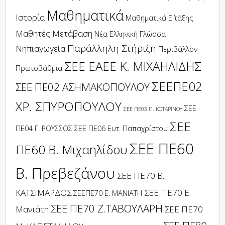
Μαθηματικά
Ιστορία
Μαθηματικά Ε΄ τάξης
Μαθητές
Μετάβαση
Νέα Ελληνική Γλώσσα
Παράλληλη Στήριξη
Νηπιαγωγεία
Περιβάλλον
ΣΕΕ ΕΑΕΕ Κ. ΜΙΧΑΗΛΙΔΗΣ
Πρωτοβάθμια
ΣΕΕΠΕ02
ΣΕΕ ΠΕ02 ΑΣΗΜΑΚΟΠΟΥΛΟΥ
ΧΡ. ΣΠΥΡΟΠΟΥΛΟΥ
ΣΕΕ
ΣΕΕ ΠΕ03 Π. ΚΟΤΑΡΙΝΟΥ
ΣΕΕ
ΠΕ04 Γ. ΡΟΥΣΣΟΣ
ΣΕΕ ΠΕ06 Ευτ. Παπαχρίστου
ΣΕΕ ΠΕ60
ΠΕ60 Β. Μιχαηλίδου
Β. Πρεβεζάνου
ΣΕΕ ΠΕ70 Β.
ΚΑΤΣΙΜΑΡΔΟΣ
ΣΕΕ ΠΕ70 Ε.
ΣΕΕΠΕ70 Ε. ΜΑΝΙΑΤΗ
ΣΕΕ ΠΕ70 Ζ.ΤΑΒΟΥΛΑΡΗ
Μανιάτη
ΣΕΕ ΠΕ70