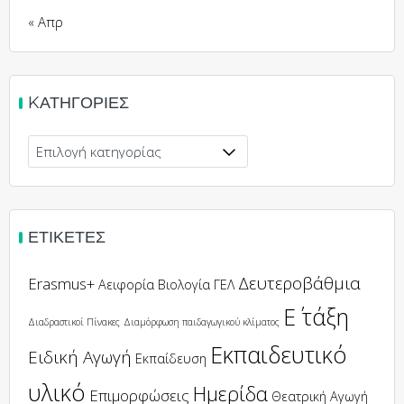
« Απρ
KΑΤΗΓΟΡΊΕΣ
ΕΤΙΚΈΤΕΣ
Δευτεροβάθμια
Erasmus+
Αειφορία
Βιολογία
ΓΕΛ
Ε΄ τάξη
Διαδραστικοί Πίνακες
Διαμόρφωση παιδαγωγικού κλίματος
Εκπαιδευτικό
Ειδική Αγωγή
Εκπαίδευση
υλικό
Ημερίδα
Επιμορφώσεις
Θεατρική Αγωγή