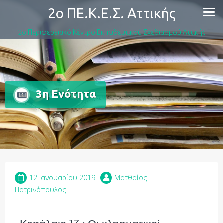
2ο ΠΕ.Κ.Ε.Σ. Αττικής
2ο Περιφερειακό Κέντρο Εκπαιδευτικού Σχεδιασμού Αττικής
3η Ενότητα
12 Ιανουαρίου 2019
Ματθαίος
Πατρινόπουλος