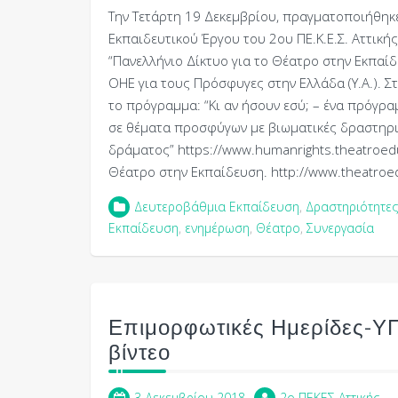
Την Τετάρτη 19 Δεκεμβρίου, πραγματοποιήθηκ
Εκπαιδευτικού Έργου του 2ου ΠΕ.Κ.Ε.Σ. Αττικ
“Πανελλήνιο Δίκτυο για το Θέατρο στην Εκπαί
ΟΗΕ για τους Πρόσφυγες στην Ελλάδα (Υ.Α.). Σ
το πρόγραμμα: “Κι αν ήσουν εσύ; – ένα πρόγρ
σε θέματα προσφύγων με βιωματικές δραστηριό
δράματος” https://www.humanrights.theatroedu.
Θέατρο στην Εκπαίδευση. http://www.theatroe
Δευτεροβάθμια Εκπαίδευση
,
Δραστηριότητες
Εκπαίδευση
,
ενημέρωση
,
Θέατρο
,
Συνεργασία
Επιμορφωτικές Ημερίδες-ΥΠ
βίντεο
3 Δεκεμβρίου 2018
2o ΠΕΚΕΣ Αττικής