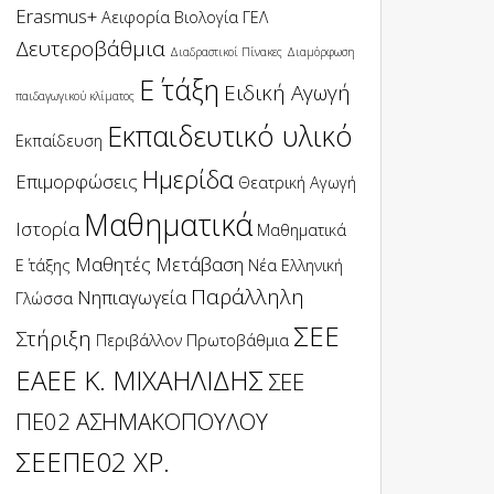
Erasmus+
Αειφορία
Βιολογία
ΓΕΛ
Δευτεροβάθμια
Διαδραστικοί Πίνακες
Διαμόρφωση
Ε΄ τάξη
Ειδική Αγωγή
παιδαγωγικού κλίματος
Εκπαιδευτικό υλικό
Εκπαίδευση
Ημερίδα
Επιμορφώσεις
Θεατρική Αγωγή
Μαθηματικά
Ιστορία
Μαθηματικά
Μαθητές
Μετάβαση
Ε΄ τάξης
Νέα Ελληνική
Παράλληλη
Νηπιαγωγεία
Γλώσσα
ΣΕΕ
Στήριξη
Περιβάλλον
Πρωτοβάθμια
ΕΑΕΕ Κ. ΜΙΧΑΗΛΙΔΗΣ
ΣΕΕ
ΠΕ02 ΑΣΗΜΑΚΟΠΟΥΛΟΥ
ΣΕΕΠΕ02 ΧΡ.