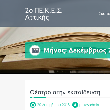
Skip
to
2ο ΠΕ.Κ.Ε.Σ.
Σκοπό
content
Αττικής
Μήνας:
Δεκέμβριος 
Θέατρο στην εκπαίδευση
20 Δεκεμβρίου 2018
pekesadmin