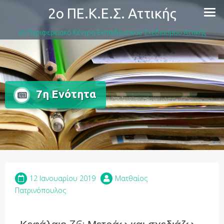
2ο ΠΕ.Κ.Ε.Σ. Αττικής
2ο Περιφερειακό Κέντρο Εκπαιδευτικού Σχεδιασμού Αττικής
7η Ενότητα
12 Ιανουαρίου 2019
Ματθαίος
Πατρινόπουλος