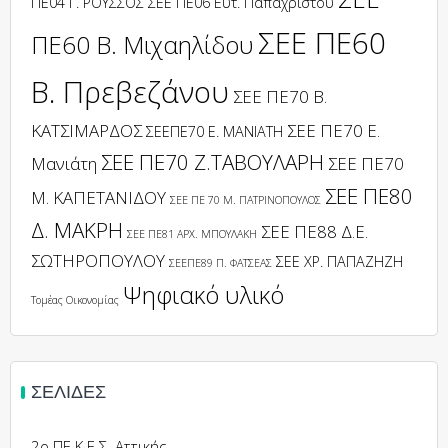
ΠΕ04 Γ. ΡΟΥΣΣΟΣ
ΣΕΕ ΠΕ06 Ευτ. Παπαχρίστου
ΣΕΕ ΠΕ60
ΠΕ60 Β. Μιχαηλίδου
Β. Πρεβεζάνου
ΣΕΕ ΠΕ70 Β.
ΚΑΤΣΙΜΑΡΔΟΣ
ΣΕΕ ΠΕ70 Ε.
ΣΕΕΠΕ70 Ε. ΜΑΝΙΑΤΗ
ΣΕΕ ΠΕ70 Ζ.ΤΑΒΟΥΛΑΡΗ
Μανιάτη
ΣΕΕ ΠΕ70
ΣΕΕ ΠΕ80
Μ. ΚΑΠΕΤΑΝΙΔΟΥ
ΣΕΕ ΠΕ 70 Μ. ΠΑΤΡΙΝΟΠΟΥΛΟΣ
Δ. ΜΑΚΡΗ
ΣΕΕ ΠΕ88 Δ.Ε.
ΣΕΕ ΠΕ81 ΑΡΧ. ΜΠΟΥΛΑΚΗ
ΣΩΤΗΡΟΠΟΥΛΟΥ
ΣΕΕ ΧΡ. ΠΑΠΑΖΗΖΗ
ΣΕΕΠΕ89 Π. ΦΑΤΣΕΑΣ
Ψηφιακό υλικό
Τομέας Οικονομίας
ΣΕΛΊΔΕΣ
2ο ΠΕ.Κ.Ε.Σ. Αττικής