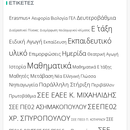
ΕΤΙΚΈΤΕΣ
Δευτεροβάθμια
Erasmus+
Αειφορία
Βιολογία
ΓΕΛ
Ε΄ τάξη
Διαδραστικοί Πίνακες
Διαμόρφωση παιδαγωγικού κλίματος
Εκπαιδευτικό
Ειδική Αγωγή
Εκπαίδευση
υλικό
Ημερίδα
Επιμορφώσεις
Θεατρική Αγωγή
Μαθηματικά
Ιστορία
Μαθηματικά Ε΄ τάξης
Μαθητές
Μετάβαση
Νέα Ελληνική Γλώσσα
Παράλληλη Στήριξη
Νηπιαγωγεία
Περιβάλλον
ΣΕΕ ΕΑΕΕ Κ. ΜΙΧΑΗΛΙΔΗΣ
Πρωτοβάθμια
ΣΕΕΠΕ02
ΣΕΕ ΠΕ02 ΑΣΗΜΑΚΟΠΟΥΛΟΥ
ΧΡ. ΣΠΥΡΟΠΟΥΛΟΥ
ΣΕΕ
ΣΕΕ ΠΕ03 Π. ΚΟΤΑΡΙΝΟΥ
ΣΕΕ