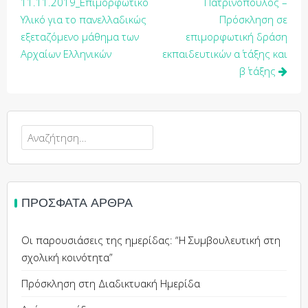
άρθρων
11.11.2019_Επιμορφωτικό
Πατρινόπουλος –
Υλικό για το πανελλαδικώς
Πρόσκληση σε
εξεταζόμενο μάθημα των
επιμορφωτική δράση
Αρχαίων Ελληνικών
εκπαιδευτικών α΄ τάξης και
β΄ τάξης
Αναζήτηση
για:
ΠΡΌΣΦΑΤΑ ΆΡΘΡΑ
Οι παρουσιάσεις της ημερίδας: “Η Συμβουλευτική στη
σχολική κοινότητα”
Πρόσκληση στη Διαδικτυακή Ημερίδα