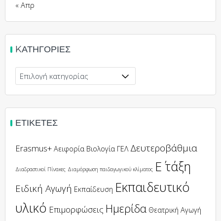
« Απρ
KΑΤΗΓΟΡΊΕΣ
Kατηγορίες
ΕΤΙΚΈΤΕΣ
Δευτεροβάθμια
Erasmus+
Αειφορία
Βιολογία
ΓΕΛ
Ε΄ τάξη
Διαδραστικοί Πίνακες
Διαμόρφωση παιδαγωγικού κλίματος
Εκπαιδευτικό
Ειδική Αγωγή
Εκπαίδευση
υλικό
Ημερίδα
Επιμορφώσεις
Θεατρική Αγωγή