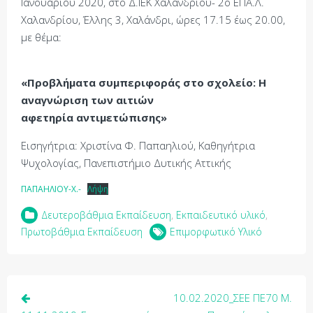
Ιανουαρίου 2020, στο Δ.ΙΕΚ Χαλανδρίου- 2ο ΕΠΑ.Λ.
Χαλανδρίου, Έλλης 3, Χαλάνδρι, ώρες 17.15 έως 20.00,
με θέμα:
«Προβλήματα συμπεριφοράς στο σχολείο: Η
αναγνώριση των αιτιών
αφετηρία αντιμετώπισης»
Εισηγήτρια: Χριστίνα Φ. Παπαηλιού, Καθηγήτρια
Ψυχολογίας, Πανεπιστήμιο Δυτικής Αττικής
ΠΑΠΑΗΛΙΟΥ-Χ.-
Λήψη
Δευτεροβάθμια Εκπαίδευση
,
Εκπαιδευτικό υλικό
,
Πρωτοβάθμια Εκπαίδευση
Επιμορφωτικό Υλικό
Πλοήγηση
10.02.2020_ΣΕΕ ΠΕ70 Μ.