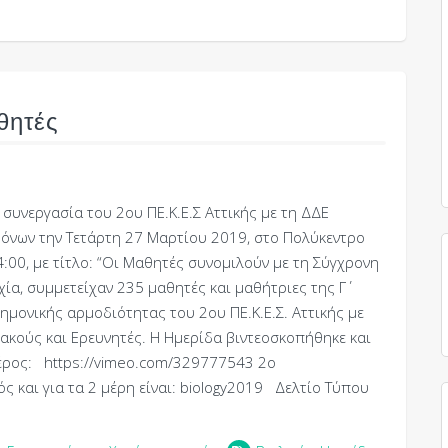
θητές
συνεργασία του 2ου ΠΕ.Κ.Ε.Σ Αττικής με τη ΔΔΕ
μόνων την Τετάρτη 27 Μαρτίου 2019, στο Πολύκεντρο
:00, με τίτλο: “Οι Μαθητές συνομιλούν με τη Σύγχρονη
χία, συμμετείχαν 235 μαθητές και μαθήτριες της Γ΄
τημονικής αρμοδιότητας του 2ου ΠΕ.Κ.Ε.Σ. Αττικής με
κούς και Ερευνητές. Η Ημερίδα βιντεοσκοπήθηκε και
 μέρος: https://vimeo.com/329777543 2ο
 και για τα 2 μέρη είναι: biology2019 Δελτίο Τύπου