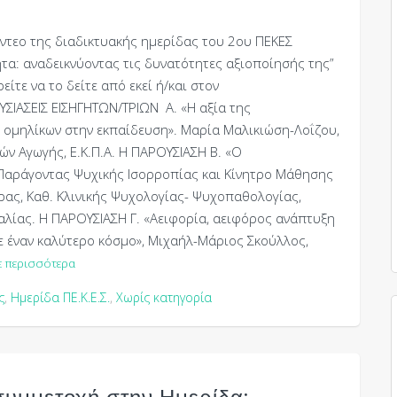
ντεο της διαδικτυακής ημερίδας του 2ου ΠΕΚΕΣ
ητα: αναδεικνύοντας τις δυνατότητες αξιοποίησής της”
είτε να το δείτε από εκεί ή/και στον
ΣΙΑΣΕΙΣ ΕΙΣΗΓΗΤΩΝ/ΤΡΙΩΝ Α. «Η αξία της
 ομηλίκων στην εκπαίδευση». Μαρία Μαλικιώση-Λοΐζου,
ν Αγωγής, Ε.Κ.Π.Α. Η ΠΑΡΟΥΣΙΑΣΗ Β. «Ο
Παράγοντας Ψυχικής Ισορροπίας και Κίνητρο Μάθησης
ρας, Καθ. Κλινικής Ψυχολογίας- Ψυχοπαθολογίας,
αλίας. Η ΠΑΡΟΥΣΙΑΣΗ Γ. «Αειφορία, αειφόρος ανάπτυξη
ε έναν καλύτερο κόσμο», Μιχαήλ-Μάριος Σκούλλος,
ε περισσότερα
ς
,
Ημερίδα ΠΕ.Κ.Ε.Σ.
,
Χωρίς κατηγορία