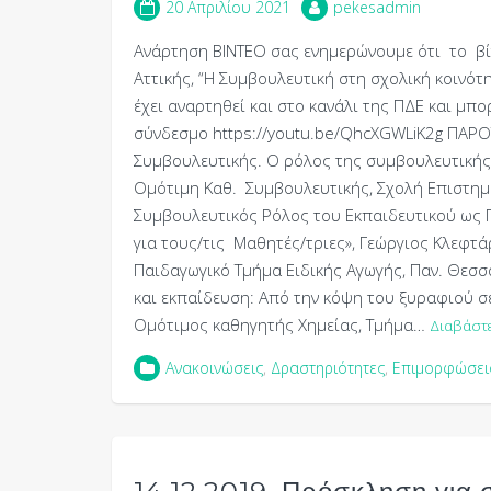
20 Απριλίου 2021
pekesadmin
Ανάρτηση ΒΙΝΤΕΟ σας ενημερώνουμε ότι το βί
Αττικής, “Η Συμβουλευτική στη σχολική κοινότ
έχει αναρτηθεί και στο κανάλι της ΠΔΕ και μπορ
σύνδεσμο https://youtu.be/QhcXGWLiK2g ΠΑΡΟΥ
Συμβουλευτικής. Ο ρόλος της συμβουλευτικής
Ομότιμη Καθ. Συμβουλευτικής, Σχολή Επιστημώ
Συμβουλευτικός Ρόλος του Εκπαιδευτικού ως 
για τους/τις Μαθητές/τριες», Γεώργιος Κλεφτά
Παιδαγωγικό Τμήμα Ειδικής Αγωγής, Παν. Θεσσ
και εκπαίδευση: Από την κόψη του ξυραφιού σ
Ομότιμος καθηγητής Χημείας, Τμήμα…
Διαβάστ
Ανακοινώσεις
,
Δραστηριότητες
,
Επιμορφώσει