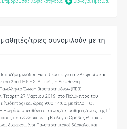
,
Επιμορφώσεις
,
Χωρίς κατηγορία
Βιολογία
,
Ημερίδα
,
αθητές/τριες συνομιλούν με τη
 Παπαζήση, κλάδου Εκπαίδευσης για την Αειφορία και
του 2ου ΠΕ.Κ.Ε.Σ. Αττικής, η Διεύθυνση
 Πανελλήνια Ένωση Βιοεπιστημόνων (ΠΕΒ)
ν Τετάρτη 27 Μαρτίου 2019, στο Πολύκεντρο του
΄ Νεότητος) και ώρες 9:00-14:00, με τίτλο: Οι
 Ημερίδα απευθύνεται στους/τις μαθητές/τριες της Γ΄
υτικούς που διδάσκουν τη Βιολογία Ομάδας Θετικού
ναι διακεκριμένοι Πανεπιστημιακοί δάσκαλοι και