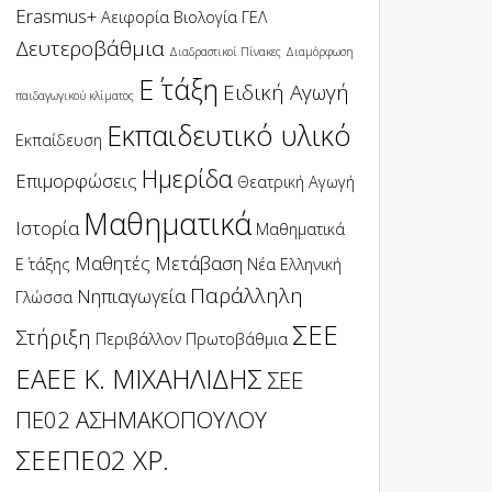
Erasmus+
Αειφορία
Βιολογία
ΓΕΛ
Δευτεροβάθμια
Διαδραστικοί Πίνακες
Διαμόρφωση
Ε΄ τάξη
Ειδική Αγωγή
παιδαγωγικού κλίματος
Εκπαιδευτικό υλικό
Εκπαίδευση
Ημερίδα
Επιμορφώσεις
Θεατρική Αγωγή
Μαθηματικά
Ιστορία
Μαθηματικά
Μαθητές
Μετάβαση
Ε΄ τάξης
Νέα Ελληνική
Παράλληλη
Νηπιαγωγεία
Γλώσσα
ΣΕΕ
Στήριξη
Περιβάλλον
Πρωτοβάθμια
ΕΑΕΕ Κ. ΜΙΧΑΗΛΙΔΗΣ
ΣΕΕ
ΠΕ02 ΑΣΗΜΑΚΟΠΟΥΛΟΥ
ΣΕΕΠΕ02 ΧΡ.