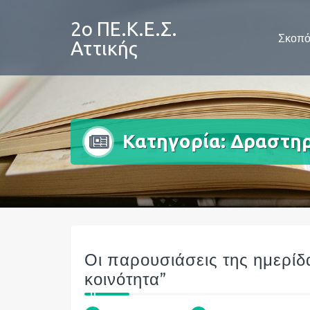
Skip
to
2ο ΠΕ.Κ.Ε.Σ.
Σκοπό
content
Αττικής
Κατηγορία:
Δραστηρ
Οι παρουσιάσεις της ημερίδ
κοινότητα”