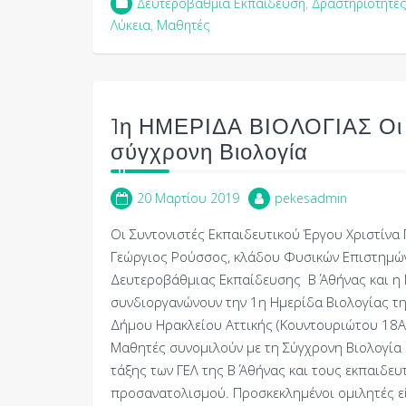
Δευτεροβάθμια Εκπαίδευση
,
Δραστηριότητες
Λύκεια
,
Μαθητές
1η ΗΜΕΡΙΔΑ ΒΙΟΛΟΓΙΑΣ Οι μ
σύγχρονη Βιολογία
20 Μαρτίου 2019
pekesadmin
Οι Συντονιστές Εκπαιδευτικού Έργου Χριστίνα
Γεώργιος Ρούσσος, κλάδου Φυσικών Επιστημών 
Δευτεροβάθμιας Εκπαίδευσης Β΄ Αθήνας και η
συνδιοργανώνουν την 1η Ημερίδα Βιολογίας τη
Δήμου Ηρακλείου Αττικής (Κουντουριώτου 18Α κ
Μαθητές συνομιλούν με τη Σύγχρονη Βιολογία Η
τάξης των ΓΕΛ της Β΄ Αθήνας και τους εκπαιδε
προσανατολισμού. Προσκεκλημένοι ομιλητές εί