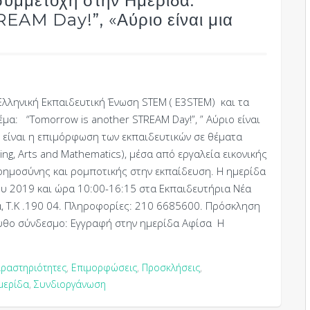
συμμετοχή στην Ημερίδα:
AM Day!”, «Αύριο είναι μια
 Ελληνική Εκπαιδευτική Ένωση STEM ( E3STEM) και τα
μα: “Tomorrow is another STREAM Day!”, ” Αύριο είναι
 είναι η επιμόρφωση των εκπαιδευτικών σε θέματα
ing, Arts and Mathematics), μέσα από εργαλεία εικονικής
οημοσύνης και ρομποτικής στην εκπαίδευση. Η ημερίδα
υ 2019 και ώρα 10:00-16:15 στα Εκπαιδευτήρια Νέα
α, T.Κ .190 04. Πληροφορίες: 210 6685600. Πρόσκληση
θο σύνδεσμο: Εγγραφή στην ημερίδα Αφίσα Η
ραστηριότητες
,
Επιμορφώσεις
,
Προσκλήσεις
,
μερίδα
,
Συνδιοργάνωση