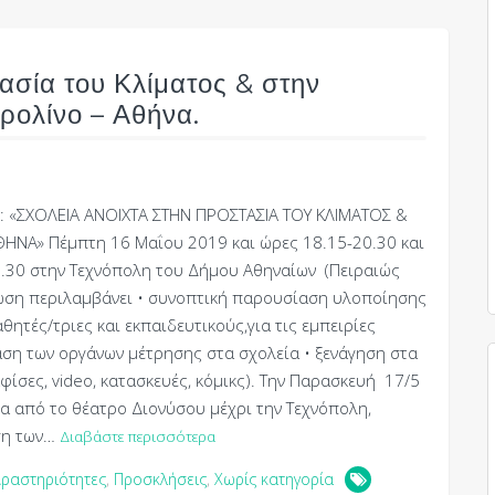
ασία του Κλίματος & στην
ρολίνο – Αθήνα.
: «ΣΧΟΛΕΙΑ ΑΝΟΙΧΤΑ ΣΤΗΝ ΠΡΟΣΤΑΣΙΑ ΤΟΥ ΚΛΙΜΑΤΟΣ &
ΝΑ» Πέμπτη 16 Μαΐου 2019 και ώρες 18.15-20.30 και
.30 στην Τεχνόπολη του Δήμου Αθηναίων (Πειραιώς
λωση περιλαμβάνει • συνοπτική παρουσίαση υλοποίησης
ητές/τριες και εκπαιδευτικούς,για τις εµπειρίες
ση των οργάνων μέτρησης στα σχολεία • ξενάγηση στα
ίσες, video, κατασκευές, κόµικς). Την Παρασκευή 17/5
μα από το θέατρο Διονύσου μέχρι την Τεχνόπολη,
ση των…
Διαβάστε περισσότερα
ραστηριότητες
,
Προσκλήσεις
,
Χωρίς κατηγορία