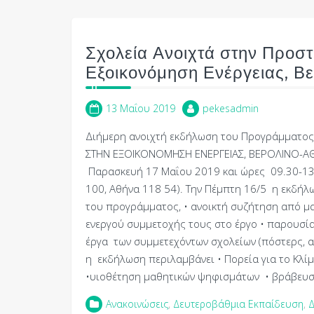
Σχολεία Ανοιχτά στην Προστ
Εξοικονόμηση Ενέργειας, Βε
13 Μαΐου 2019
pekesadmin
Διήμερη ανοιχτή εκδήλωση του Προγράμματος
ΣΤΗΝ ΕΞΟΙΚΟΝΟΜΗΣΗ ΕΝΕΡΓΕΙΑΣ, ΒΕΡΟΛΙΝΟ-ΑΘΗ
Παρασκευή 17 Μαΐου 2019 και ώρες 09.30-13
100, Αθήνα 118 54). Την Πέμπτη 16/5 η εκδή
του προγράµµατος, • ανοικτή συζήτηση από µαθ
ενεργού συµµετοχής τους στο έργο • παρουσία
έργα των συµµετεχόντων σχολείων (πόστερς, αφ
η εκδήλωση περιλαμβάνει • Πορεία για το Κλί
•υιοθέτηση μαθητικών ψηφισμάτων • βράβευ
Ανακοινώσεις
,
Δευτεροβάθμια Εκπαίδευση
,
Δ