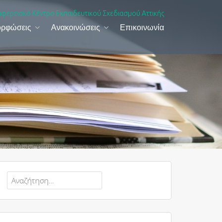
ιφερειακό Κέντρο Εκπαιδευτικού Σχεδιασμού Αττικής
ορφώσεις
Ανακοινώσεις
Επικοινωνία
Αναζήτηση
για: