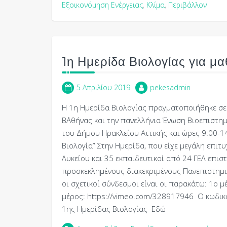
Εξοικονόμηση Ενέργειας
,
Κλίμα
,
Περιβάλλον
1η Ημερίδα Βιολογίας για μα
5 Απριλίου 2019
pekesadmin
Η 1η Ημερίδα Βιολογίας πραγματοποιήθηκε σε 
Β΄Αθήνας και την πανελλήνια Ένωση Βιοεπιστη
του Δήμου Ηρακλείου Αττικής και ώρες 9:00-14
Βιολογία” Στην Ημερίδα, που είχε μεγάλη επιτυ
Λυκείου και 35 εκπαιδευτικοί από 24 ΓΕΛ επισ
προσκεκλημένους διακεκριμένους Πανεπιστημια
οι σχετικοί σύνδεσμοι είναι οι παρακάτω: 1ο
μέρος: https://vimeo.com/328917946 Ο κωδικός
1ης Ημερίδας Βιολογίας Εδώ