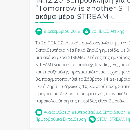
14.12.2019_Πρόσκληση για 
“Tomorrow is another STRE
ακόμα μέρα STREAM».
8 Δεκεμβρίου 2019
2o ΠΕΚΕΣ Αττικής
Το 2ο ΠΕ.Κ.Ε.Σ. Αττικής συνδιοργανώνει με την
Εκπαιδευτήρια Νέα Γενιά Ζηρίδη ημερίδα, με θέ
μια ακόμα μέρα STREAM». Στόχος της ημερίδας
STREAM (Science, Technology, Reading, Engineer
και επαυξημένης πραγματικότητας, τεχνητής ν
θα πραγματοποιηθεί το Σάββατο 14 Δεκεμβρίο
Γενιά Ζηρίδη (Ζήνωνος 10, Χριστούπολη, Σπάτ
Πρόγραμμα Δηλώσεις συμμετοχής στον ακόλου
παρακολούθηση της ημερίδας είναι δωρεάν.
Ανακοινώσεις
,
Δευτεροβάθμια Εκπαίδευση
,
Δ
Πρωτοβάθμια Εκπαίδευση
STEM
,
STREAM
,
Η