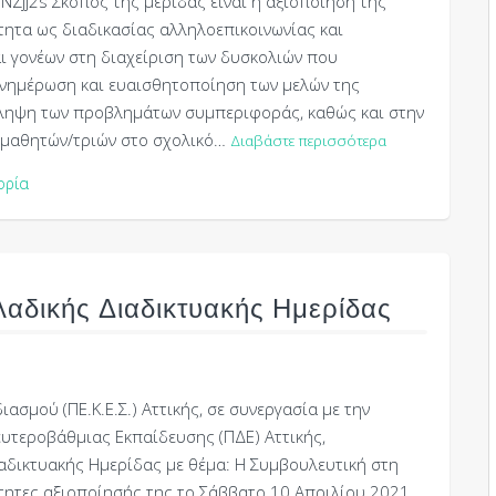
iNZjj2s Σκοπός της μερίδας είναι η αξιοποίηση της
ητα ως διαδικασίας αλληλοεπικοινωνίας και
ι γονέων στη διαχείριση των δυσκολιών που
ενημέρωση και ευαισθητοποίηση των μελών της
ληψη των προβλημάτων συμπεριφοράς, καθώς και στην
 μαθητών/τριών στο σχολικό…
Διαβάστε περισσότερα
ορία
αδικής Διαδικτυακής Ημερίδας
ασμού (ΠΕ.Κ.Ε.Σ.) Αττικής, σε συνεργασία με την
υτεροβάθμιας Εκπαίδευσης (ΠΔΕ) Αττικής,
αδικτυακής Ημερίδας με θέμα: Η Συμβουλευτική στη
ότητες αξιοποίησής της το Σάββατο 10 Απριλίου 2021