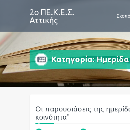
Skip
to
2ο ΠΕ.Κ.Ε.Σ.
Σκοπό
content
Αττικής
Κατηγορία:
Ημερίδα 
Οι παρουσιάσεις της ημερίδ
κοινότητα”