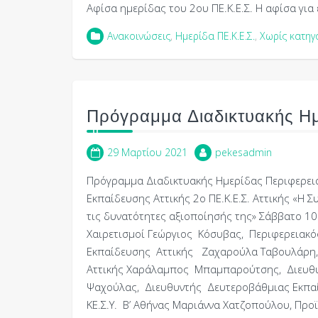
Αφίσα ημερίδας του 2ου ΠΕ.Κ.Ε.Σ. Η αφίσα για
Ανακοινώσεις
,
Ημερίδα ΠΕ.Κ.Ε.Σ.
,
Χωρίς κατηγ
Πρόγραμμα Διαδικτυακής Η
29 Μαρτίου 2021
pekesadmin
Πρόγραμμα Διαδικτυακής Ημερίδας Περιφερει
Εκπαίδευσης Αττικής 2ο ΠΕ.Κ.Ε.Σ. Αττικής «Η 
τις δυνατότητες αξιοποίησής της» Σάββατο 10
Χαιρετισμοί Γεώργιος Κόσυβας, Περιφερειακ
Εκπαίδευσης Αττικής Ζαχαρούλα Ταβουλάρη, Α
Αττικής Χαράλαμπος Μπαμπαρούτσης, Διευθυ
Ψαχούλας, Διευθυντής Δευτεροβάθμιας Εκπαί
ΚΕ.Σ.Υ. B’ Αθήνας Μαριάννα Χατζοπούλου, Προ