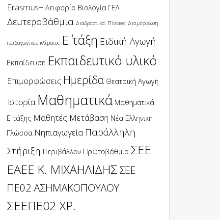
Erasmus+
Αειφορία
Βιολογία
ΓΕΛ
Δευτεροβάθμια
Διαδραστικοί Πίνακες
Διαμόρφωση
Ε΄ τάξη
Ειδική Αγωγή
παιδαγωγικού κλίματος
Εκπαιδευτικό υλικό
Εκπαίδευση
Ημερίδα
Επιμορφώσεις
Θεατρική Αγωγή
Μαθηματικά
Ιστορία
Μαθηματικά
Μαθητές
Μετάβαση
Ε΄ τάξης
Νέα Ελληνική
Παράλληλη
Νηπιαγωγεία
Γλώσσα
ΣΕΕ
Στήριξη
Περιβάλλον
Πρωτοβάθμια
ΕΑΕΕ Κ. ΜΙΧΑΗΛΙΔΗΣ
ΣΕΕ
ΠΕ02 ΑΣΗΜΑΚΟΠΟΥΛΟΥ
ΣΕΕΠΕ02 ΧΡ.