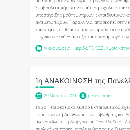
μετάδοση στον σύνδεσμο https://youtu.be/miju
Συμβουλευτικής στην ευρύτερη σχολική κοινότ
υποστήριξης μαθητών/τριών, εκπαιδευτικών κα
αντιμετωπίζουν. Παράλληλα, αποσκοπεί στην 
κοινότητας σε θέματα που αφορούν στην πρό
ψυχοκοινωνική ανάπτυξη και προσαρμογή των
Ανακοινώσεις
,
Ημερίδα ΠΕ.Κ.Ε.Σ.
,
Χωρίς κατηγ
1η ΑΝΑΚΟΙΝΩΣΗ της Πανελλ
29 Μαρτίου 2021
pekesadmin
Το 2ο Περιφερειακό Κέντρο Εκπαιδευτικού Σχεδι
Περιφερειακή Διεύθυνση Πρωτοβάθμιας και Δε
ανακοινώνουν τη διοργάνωση Πανελλαδικής Δι
σχολική κοινότητα: αναδεικνύοντας τις δυνατ