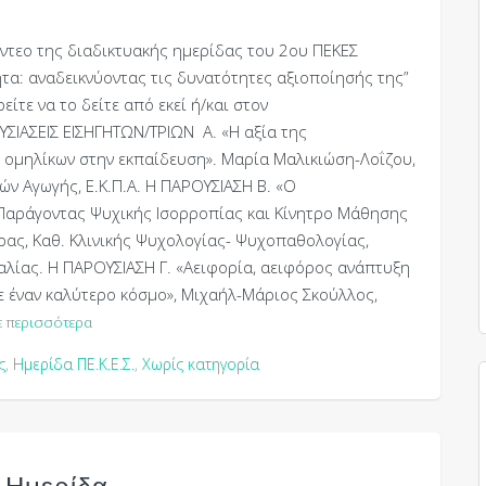
ντεο της διαδικτυακής ημερίδας του 2ου ΠΕΚΕΣ
ητα: αναδεικνύοντας τις δυνατότητες αξιοποίησής της”
είτε να το δείτε από εκεί ή/και στον
ΣΙΑΣΕΙΣ ΕΙΣΗΓΗΤΩΝ/ΤΡΙΩΝ Α. «Η αξία της
 ομηλίκων στην εκπαίδευση». Μαρία Μαλικιώση-Λοΐζου,
ν Αγωγής, Ε.Κ.Π.Α. Η ΠΑΡΟΥΣΙΑΣΗ Β. «Ο
Παράγοντας Ψυχικής Ισορροπίας και Κίνητρο Μάθησης
ρας, Καθ. Κλινικής Ψυχολογίας- Ψυχοπαθολογίας,
αλίας. Η ΠΑΡΟΥΣΙΑΣΗ Γ. «Αειφορία, αειφόρος ανάπτυξη
ε έναν καλύτερο κόσμο», Μιχαήλ-Μάριος Σκούλλος,
ε περισσότερα
ς
,
Ημερίδα ΠΕ.Κ.Ε.Σ.
,
Χωρίς κατηγορία