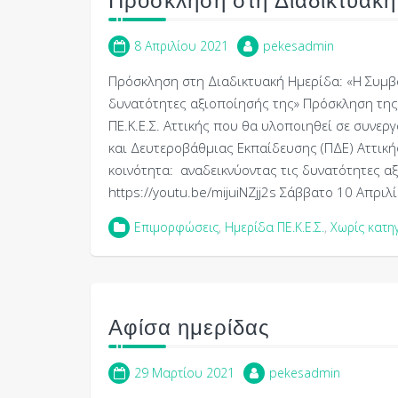
Πρόσκληση στη Διαδικτυακή
8 Απριλίου 2021
pekesadmin
Πρόσκληση στη Διαδικτυακή Ημερίδα: «Η Συμβο
δυνατότητες αξιοποίησής της» Πρόσκληση της
ΠΕ.Κ.Ε.Σ. Αττικής που θα υλοποιηθεί σε συνε
και Δευτεροβάθμιας Εκπαίδευσης (ΠΔΕ) Αττική
κοινότητα: αναδεικνύοντας τις δυνατότητες 
https://youtu.be/mijuiNZjj2s Σάββατο 10 Απρι
Επιμορφώσεις
,
Ημερίδα ΠΕ.Κ.Ε.Σ.
,
Χωρίς κατη
Αφίσα ημερίδας
29 Μαρτίου 2021
pekesadmin