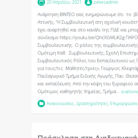
20 Απριλίου 2021
pekesadmin
Ανάρτηση ΒΙΝΤΕΟ σας ενημερώνουμε ότι το βί
Αττικής, “Η Συμβουλευτική στη σχολική κοινότ
έχει αναρτηθεί και στο κανάλι της ΠΔΕ και μπορ
σύνδεσμο https://youtu.be/QhcXGWLiK2g ΠΑΡΟΥ
Συμβουλευτικής. Ο ρόλος της συμβουλευτικής
Ομότιμη Καθ. Συμβουλευτικής, Σχολή Επιστημώ
Συμβουλευτικός Ρόλος του Εκπαιδευτικού ως 
για τους/τις Μαθητές/τριες», Γεώργιος Κλεφτά
Παιδαγωγικό Τμήμα Ειδικής Αγωγής, Παν. Θεσσ
και εκπαίδευση: Από την κόψη του ξυραφιού σ
Ομότιμος καθηγητής Χημείας, Τμήμα…
Διαβάστ
Ανακοινώσεις
,
Δραστηριότητες
,
Επιμορφώσει