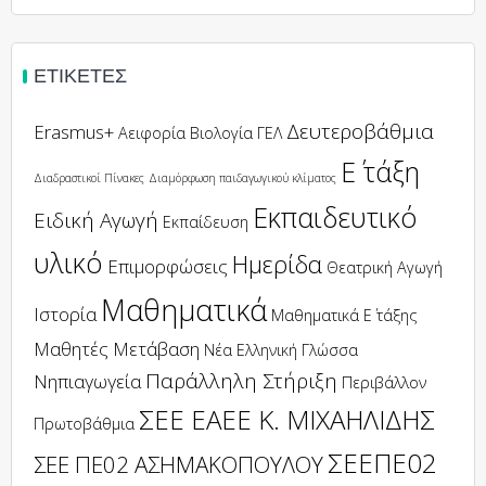
ΕΤΙΚΈΤΕΣ
Δευτεροβάθμια
Erasmus+
Αειφορία
Βιολογία
ΓΕΛ
Ε΄ τάξη
Διαδραστικοί Πίνακες
Διαμόρφωση παιδαγωγικού κλίματος
Εκπαιδευτικό
Ειδική Αγωγή
Εκπαίδευση
υλικό
Ημερίδα
Επιμορφώσεις
Θεατρική Αγωγή
Μαθηματικά
Ιστορία
Μαθηματικά Ε΄ τάξης
Μαθητές
Μετάβαση
Νέα Ελληνική Γλώσσα
Παράλληλη Στήριξη
Νηπιαγωγεία
Περιβάλλον
ΣΕΕ ΕΑΕΕ Κ. ΜΙΧΑΗΛΙΔΗΣ
Πρωτοβάθμια
ΣΕΕΠΕ02
ΣΕΕ ΠΕ02 ΑΣΗΜΑΚΟΠΟΥΛΟΥ