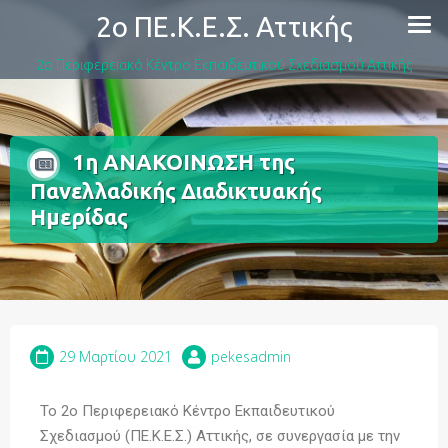
2ο ΠΕ.Κ.Ε.Σ. Αττικής
2ο Περιφερειακό Κέντρο Εκπαιδευτικού Σχεδιασμού Αττικής
1η ΑΝΑΚΟΙΝΩΣΗ της
Πανελλαδικής Διαδικτυακής
Ημερίδας
29 Μαρτίου 2021
pekesadmin
Το 2ο Περιφερειακό Κέντρο Εκπαιδευτικού
Σχεδιασμού (ΠΕ.Κ.Ε.Σ.) Αττικής, σε συνεργασία με την