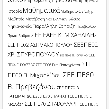
Επιμορφώσεις
Θεατρική Αγωγή
Μαθηματικά
Ιστορία
Μαθηματικά Ε΄ τάξης
Μαθητές
Μετάβαση
Νέα Ελληνική Γλώσσα
Παράλληλη Στήριξη
Νηπιαγωγεία
Περιβάλλον
ΣΕΕ ΕΑΕΕ Κ. ΜΙΧΑΗΛΙΔΗΣ
Πρωτοβάθμια
ΣΕΕΠΕ02
ΣΕΕ ΠΕ02 ΑΣΗΜΑΚΟΠΟΥΛΟΥ
ΧΡ. ΣΠΥΡΟΠΟΥΛΟΥ
ΣΕΕ
ΣΕΕ ΠΕ03 Π. ΚΟΤΑΡΙΝΟΥ
ΣΕΕ
ΠΕ04 Γ. ΡΟΥΣΣΟΣ
ΣΕΕ ΠΕ06 Ευτ. Παπαχρίστου
ΣΕΕ ΠΕ60
ΠΕ60 Β. Μιχαηλίδου
Β. Πρεβεζάνου
ΣΕΕ ΠΕ70 Β.
ΚΑΤΣΙΜΑΡΔΟΣ
ΣΕΕ ΠΕ70 Ε.
ΣΕΕΠΕ70 Ε. ΜΑΝΙΑΤΗ
ΣΕΕ ΠΕ70 Ζ.ΤΑΒΟΥΛΑΡΗ
Μανιάτη
ΣΕΕ ΠΕ70