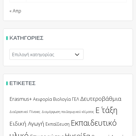
« Απρ
KΑΤΗΓΟΡΊΕΣ
ΕΤΙΚΈΤΕΣ
Δευτεροβάθμια
Erasmus+
Αειφορία
Βιολογία
ΓΕΛ
Ε΄ τάξη
Διαδραστικοί Πίνακες
Διαμόρφωση παιδαγωγικού κλίματος
Εκπαιδευτικό
Ειδική Αγωγή
Εκπαίδευση
υλικό
Ημερίδα