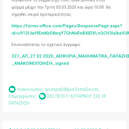
δηλώσουν τη συμμετοχή τους ηλεκτρονικά στην
φόρμα μέχρι την Τρίτη 03.03.2020 και ώρα 10:00. θα
τηρηθεί σειρά προτεραιότητας.
https://forms.office.com/Pages/ResponsePage.aspx?
id=u912lJwl9EmKb0XwqY7GhNvReBXIEIVLnQCH3IxIka
Επισυνάπτεται το σχετικό έγγραφο:
327_ΑΠ_27.02.2020_ΑΕΙΦΟΡΙΑ_ΜΑΘΗΜΑΤΙΚΑ_ΠΑΠΑΖΗ
_ΑΝΑΚΟΙΝΟΠΟΙΗΣΗ_signed
Ανακοινώσεις
,
Δευτεροβάθμια Εκπαίδευση
,
Επιμορφώσεις
ΣΕΕ ΠΕ03 Π. ΚΟΤΑΡΙΝΟΥ
,
ΣΕΕ ΧΡ.
ΠΑΠΑΖΗΖΗ