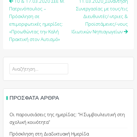
10 & 17.03.2020 ΣΕΕ Μ.
11.03.2020_Συνάντηση
Πατρινόπουλος –
Συνεργασίας με τους/τις
Πρόσκληση σε
Διευθυντές/-ντριες &
επιμορφωτικές ημερίδες:
Προϊστάμενες/-νους
«Προωθώντας την Καλή
Ιδιωτικών Νηπιαγωγείων
Πρακτική στον Αυτισμό»
ΠΡΌΣΦΑΤΑ ΆΡΘΡΑ
Οι παρουσιάσεις της ημερίδας: “Η Συμβουλευτική στη
σχολική κοινότητα”
Πρόσκληση στη Διαδικτυακή Ημερίδα