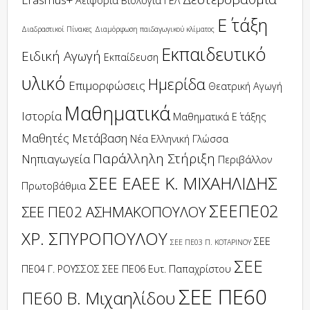
Αειφορία
Βιολογία
ΓΕΛ
Ε΄ τάξη
Διαδραστικοί Πίνακες
Διαμόρφωση παιδαγωγικού κλίματος
Εκπαιδευτικό
Ειδική Αγωγή
Εκπαίδευση
υλικό
Ημερίδα
Επιμορφώσεις
Θεατρική Αγωγή
Μαθηματικά
Ιστορία
Μαθηματικά Ε΄ τάξης
Μαθητές
Μετάβαση
Νέα Ελληνική Γλώσσα
Παράλληλη Στήριξη
Νηπιαγωγεία
Περιβάλλον
ΣΕΕ ΕΑΕΕ Κ. ΜΙΧΑΗΛΙΔΗΣ
Πρωτοβάθμια
ΣΕΕΠΕ02
ΣΕΕ ΠΕ02 ΑΣΗΜΑΚΟΠΟΥΛΟΥ
ΧΡ. ΣΠΥΡΟΠΟΥΛΟΥ
ΣΕΕ
ΣΕΕ ΠΕ03 Π. ΚΟΤΑΡΙΝΟΥ
ΣΕΕ
ΠΕ04 Γ. ΡΟΥΣΣΟΣ
ΣΕΕ ΠΕ06 Ευτ. Παπαχρίστου
ΣΕΕ ΠΕ60
ΠΕ60 Β. Μιχαηλίδου