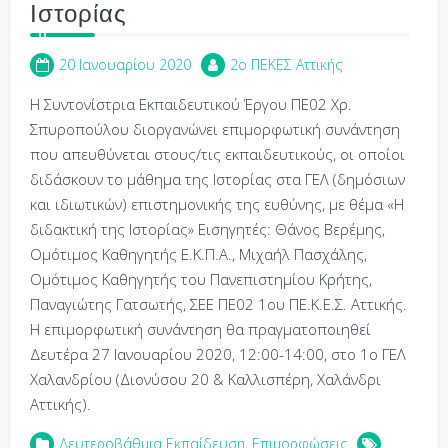
Ιστορίας
20 Ιανουαρίου 2020
2o ΠΕΚΕΣ Αττικής
Η Συντονίστρια Εκπαιδευτικού Έργου ΠΕ02 Χρ.
Σπυροπούλου διοργανώνει επιμορφωτική συνάντηση
που απευθύνεται στους/τις εκπαιδευτικούς, οι οποίοι
διδάσκουν το μάθημα της Ιστορίας στα ΓΕΛ (δημόσιων
και ιδιωτικών) επιστημονικής της ευθύνης, με θέμα «Η
διδακτική της Ιστορίας» Εισηγητές: Θάνος Βερέμης,
Ομότιμος Καθηγητής Ε.Κ.Π.Α., Μιχαήλ Πασχάλης,
Ομότιμος Kαθηγητής του Πανεπιστημίου Κρήτης,
Παναγιώτης Γατσωτής, ΣΕΕ ΠΕ02 1ου ΠΕ.Κ.Ε.Σ. Αττικής.
Η επιμορφωτική συνάντηση θα πραγματοποιηθεί
Δευτέρα 27 Ιανουαρίου 2020, 12:00-14:00, στο 1ο ΓΕΛ
Χαλανδρίου (Διονύσου 20 & Καλλισπέρη, Χαλάνδρι
Αττικής).
Δευτεροβάθμια Εκπαίδευση
,
Επιμορφώσεις