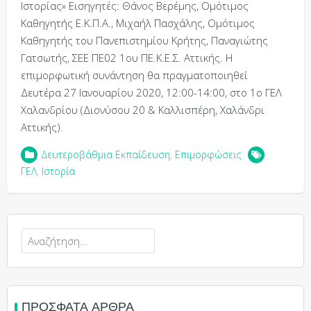
Ιστορίας» Εισηγητές: Θάνος Βερέμης, Ομότιμος
Καθηγητής Ε.Κ.Π.Α., Μιχαήλ Πασχάλης, Ομότιμος
Kαθηγητής του Πανεπιστημίου Κρήτης, Παναγιώτης
Γατσωτής, ΣΕΕ ΠΕ02 1ου ΠΕ.Κ.Ε.Σ. Αττικής. Η
επιμορφωτική συνάντηση θα πραγματοποιηθεί
Δευτέρα 27 Ιανουαρίου 2020, 12:00-14:00, στο 1ο ΓΕΛ
Χαλανδρίου (Διονύσου 20 & Καλλισπέρη, Χαλάνδρι
Αττικής).
Δευτεροβάθμια Εκπαίδευση
,
Επιμορφώσεις
ΓΕΛ
,
Ιστορία
Αναζήτηση
για:
ΠΡΌΣΦΑΤΑ ΆΡΘΡΑ