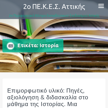
Skip
2ο ΠΕ.Κ.Ε.Σ. Αττικής
to
content
2ο Περιφερειακό Κέντρο Εκπαιδευτικού Σχεδιασμού Αττικής
Ετικέτα:
Ιστορία
Επιμορφωτικό υλικό: Πηγές,
αξιολόγηση & διδασκαλία στο
μάθημα της Ιστορίας. Μια