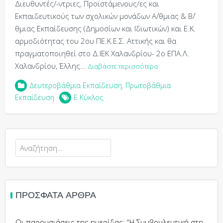
Διευθυντές/-ντριες, Προϊστάμενους/ες και
Εκπαιδευτικούς των σχολικών μονάδων Α΄/θμιας & Β΄/
θμιας Εκπαίδευσης (Δημοσίων και Ιδιωτικών) και Ε.Κ.
αρμοδιότητας του 2ου ΠΕ.Κ.Ε.Σ. Αττικής και θα
πραγματοποιηθεί στο Δ.ΙΕΚ Χαλανδρίου- 2ο ΕΠΑ.Λ.
Χαλανδρίου, Έλλης…
Διαβάστε περισσότερα
Δευτεροβάθμια Εκπαίδευση
,
Πρωτοβάθμια
Εκπαίδευση
Ε Κύκλος
Αναζήτηση
για:
ΠΡΌΣΦΑΤΑ ΆΡΘΡΑ
Οι παρουσιάσεις της ημερίδας: “Η Συμβουλευτική στη