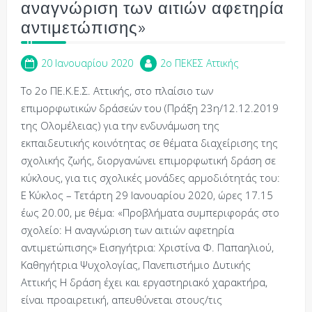
αναγνώριση των αιτιών αφετηρία
αντιμετώπισης»
20 Ιανουαρίου 2020
2o ΠΕΚΕΣ Αττικής
Tο 2ο ΠΕ.Κ.Ε.Σ. Αττικής, στο πλαίσιο των
επιμορφωτικών δράσεών του (Πράξη 23η/12.12.2019
της Ολομέλειας) για την ενδυνάμωση της
εκπαιδευτικής κοινότητας σε θέματα διαχείρισης της
σχολικής ζωής, διοργανώνει επιμορφωτική δράση σε
κύκλους, για τις σχολικές μονάδες αρμοδιότητάς του:
Ε΄ Κύκλος – Τετάρτη 29 Ιανουαρίου 2020, ώρες 17.15
έως 20.00, με θέμα: «Προβλήματα συμπεριφοράς στο
σχολείο: Η αναγνώριση των αιτιών αφετηρία
αντιμετώπισης» Εισηγήτρια: Χριστίνα Φ. Παπαηλιού,
Καθηγήτρια Ψυχολογίας, Πανεπιστήμιο Δυτικής
Αττικής Η δράση έχει και εργαστηριακό χαρακτήρα,
είναι προαιρετική, απευθύνεται στους/τις