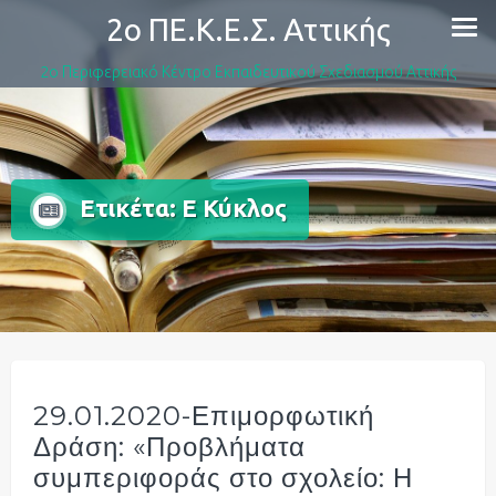
Skip
2ο ΠΕ.Κ.Ε.Σ. Αττικής
to
content
2ο Περιφερειακό Κέντρο Εκπαιδευτικού Σχεδιασμού Αττικής
Ετικέτα:
Ε Κύκλος
29.01.2020-Επιμορφωτική
Δράση: «Προβλήματα
συμπεριφοράς στο σχολείο: Η