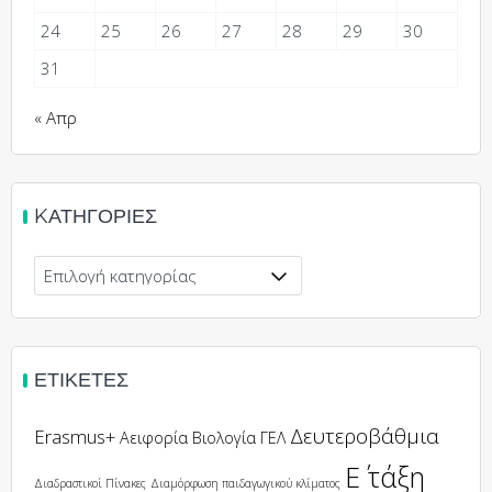
24
25
26
27
28
29
30
31
« Απρ
KΑΤΗΓΟΡΊΕΣ
Kατηγορίες
ΕΤΙΚΈΤΕΣ
Δευτεροβάθμια
Erasmus+
Αειφορία
Βιολογία
ΓΕΛ
Ε΄ τάξη
Διαδραστικοί Πίνακες
Διαμόρφωση παιδαγωγικού κλίματος