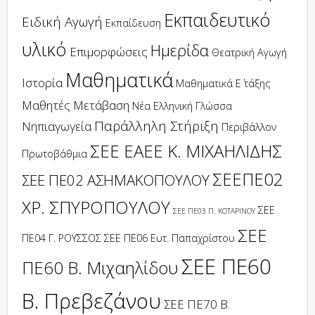
Εκπαιδευτικό
Ειδική Αγωγή
Εκπαίδευση
υλικό
Ημερίδα
Επιμορφώσεις
Θεατρική Αγωγή
Μαθηματικά
Ιστορία
Μαθηματικά Ε΄ τάξης
Μαθητές
Μετάβαση
Νέα Ελληνική Γλώσσα
Παράλληλη Στήριξη
Νηπιαγωγεία
Περιβάλλον
ΣΕΕ ΕΑΕΕ Κ. ΜΙΧΑΗΛΙΔΗΣ
Πρωτοβάθμια
ΣΕΕΠΕ02
ΣΕΕ ΠΕ02 ΑΣΗΜΑΚΟΠΟΥΛΟΥ
ΧΡ. ΣΠΥΡΟΠΟΥΛΟΥ
ΣΕΕ
ΣΕΕ ΠΕ03 Π. ΚΟΤΑΡΙΝΟΥ
ΣΕΕ
ΠΕ04 Γ. ΡΟΥΣΣΟΣ
ΣΕΕ ΠΕ06 Ευτ. Παπαχρίστου
ΣΕΕ ΠΕ60
ΠΕ60 Β. Μιχαηλίδου
Β. Πρεβεζάνου
ΣΕΕ ΠΕ70 Β.