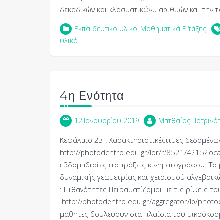
δεκαδικών και κλασματικώνμ αριθμών και την
Εκπαιδευτικό υλικό
,
Μαθηματικά Ε΄ τάξης
υλικό
4η Ενότητα
12 Ιανουαρίου 2019
Ματθαίος Πατρινό
Κεφάλαιο 23 : Χαρακτηριστικέςτιμές δεδομένω
http://photodentro.edu.gr/lor/r/8521/4215?loc
εβδομαδιαίες εισπράξεις κινηματογράφου. To 
δυναμικής γεωμετρίας και χειρισμού αλγεβρι
: Πιθανότητες Πειραματίζομαι με τις ρίψεις το
http://photodentro.edu.gr/aggregator/lo/phot
μαθητές δουλεύουν στα πλαίσια του μικρόκοσμ