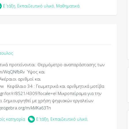
Ε΄ τάξη
,
Εκπαιδευτικό υλικό
,
Μαθηματικά
πουλος
ατικά προτείνονται: Θερμόμετρο αναπαράστασης των
g/m/WqQNfbRv Ύψος και
Ακέραιοι αριθμοί και
w Κεφάλαιο 34 : Γεωμετρικά και αριθμητικά μοτίβα
gr/lor/r/8521/4309?locale=el Μικροπείραμα για την
ει δημιουργηθεί με χρήση ψηφιακών εργαλείων
w.geogebra.org/m/kMKa63Tn
ρίς κατηγορία
Ε΄ τάξη
,
Εκπαιδευτικό υλικό
,