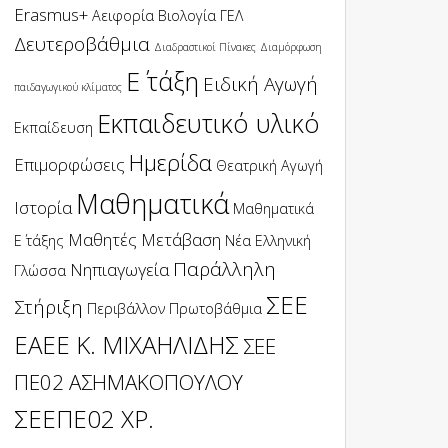
Erasmus+
Αειφορία
Βιολογία
ΓΕΛ
Δευτεροβάθμια
Διαδραστικοί Πίνακες
Διαμόρφωση
Ε΄ τάξη
Ειδική Αγωγή
παιδαγωγικού κλίματος
Εκπαιδευτικό υλικό
Εκπαίδευση
Ημερίδα
Επιμορφώσεις
Θεατρική Αγωγή
Μαθηματικά
Ιστορία
Μαθηματικά
Μαθητές
Μετάβαση
Ε΄ τάξης
Νέα Ελληνική
Παράλληλη
Νηπιαγωγεία
Γλώσσα
ΣΕΕ
Στήριξη
Περιβάλλον
Πρωτοβάθμια
ΕΑΕΕ Κ. ΜΙΧΑΗΛΙΔΗΣ
ΣΕΕ
ΠΕ02 ΑΣΗΜΑΚΟΠΟΥΛΟΥ
ΣΕΕΠΕ02 ΧΡ.