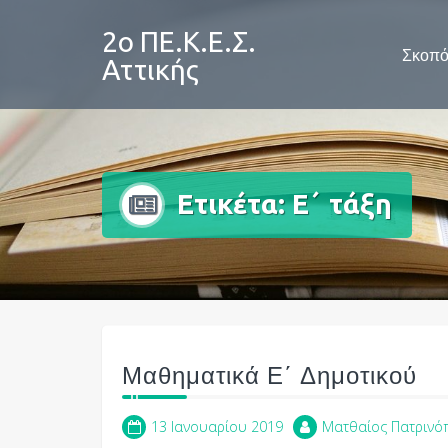
Skip
to
2ο ΠΕ.Κ.Ε.Σ.
Σκοπό
content
Αττικής
Ετικέτα:
Ε΄ τάξη
Μαθηματικά Ε΄ Δημοτικού
13 Ιανουαρίου 2019
Ματθαίος Πατρινό