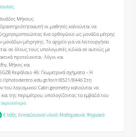
πουλος
Μονάδες Μήκους:
η δραστηριότητααυτή οι μαθητές καλούνται να
ύςχρησιμοποιώντας ένα ορθογώνιο ως μονάδα μέτρης
ν μονάδων μέτρησης. Το αρχείο για να λειτουργήσει
ζεται σε όλους τους υπολογιστές ειδικά σε αυτούς με
κτικά προτείνονται: Λόγοι και
dhy, Μήκος και
5GZB Κεφάλαιο 46: Γεωμετρικά σχήματα – Η
://photodentro.edu.gr/lor/r/8521/8446 Στη
 του λογισμικού Cabri geometry καλούνται να
 και της περιμέτρου, υπολογίζοντας τα εμβαδά του
 περισσότερα
Ε΄ τάξη
,
Εκπαιδευτικό υλικό
,
Μαθηματικά
,
Ψηφιακό