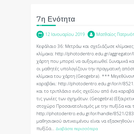
7η Ενότητα
12 Ιανουαρίου 2019
Ματθαίος Πατρινό
Κεφάλαιο 36: Μετράω και σχεδιάζωσε κλίμακες
κλίμακα: http://photodentro.edu.gr/aggregato
χάρτη που μπορεί να αυξομειωθεί δυναμικά κα
οι μαθητές υπολογίζουν την πραγματική απόσ
κλίμακα του χάρτη (Geogebra). *** Μεγεθύνον
καραβάκι: http://photodentro.edu.gr/lor/r/85
και το τριπλάσιο ενός σχεδίου από ένα καραβά
τις γωνίες των σχημάτων. (Geogebra) (Εξαιρε
στοχώρο Προσανατολισμός με την πυξίδα και τ
http://photodentro.edu.gr/lor/handle/8521/28
μαθησιακού αντικειμένου είναι να εξασκηθούν
πυξίδα…
Διαβάστε περισσότερα