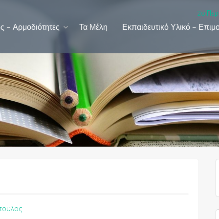
2ο Περ
ς – Αρμοδιότητες
Τα Μέλη
Εκπαιδευτικό Υλικό – Επιμ
πουλος