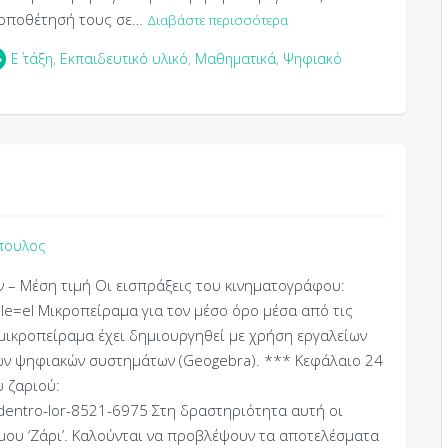
 τοποθέτησή τους σε…
Διαβάστε περισσότερα
Ε΄ τάξη
,
Εκπαιδευτικό υλικό
,
Μαθηματικά
,
Ψηφιακό
πουλος
ν – Μέση τιμή Οι εισπράξεις του κινηματογράφου:
ale=el Μικροπείραμα για τον μέσο όρο μέσα από τις
μικροπείραμα έχει δημιουργηθεί με χρήση εργαλείων
κών ψηφιακών συστημάτων (Geogebra). *** Κεφάλαιο 24
υ ζαριού:
odentro-lor-8521-6975 Στη δραστηριότητα αυτή οι
ου ‘Ζάρι’. Καλούνται να προβλέψουν τα αποτελέσματα