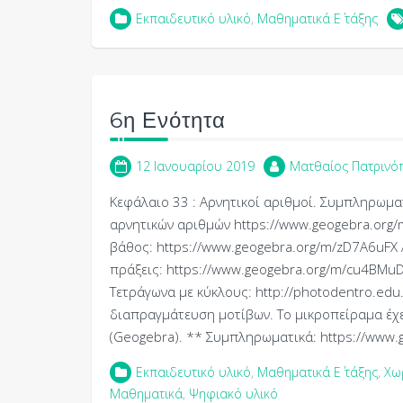
Εκπαιδευτικό υλικό
,
Μαθηματικά Ε΄ τάξης
6η Ενότητα
12 Ιανουαρίου 2019
Ματθαίος Πατρινό
Κεφάλαιο 33 : Αρνητικοί αριθμοί. Συμπληρωμ
αρνητικών αριθμών https://www.geogebra.or
βάθος: https://www.geogebra.org/m/zD7A6uFX 
πράξεις: https://www.geogebra.org/m/cu4BMuD
Τετράγωνα με κύκλους: http://photodentro.edu.
διαπραγμάτευση μοτίβων. To μικροπείραμα έχ
(Geogebra). ** Συμπληρωματικά: https://ww
Εκπαιδευτικό υλικό
,
Μαθηματικά Ε΄ τάξης
,
Χω
Μαθηματικά
,
Ψηφιακό υλικό