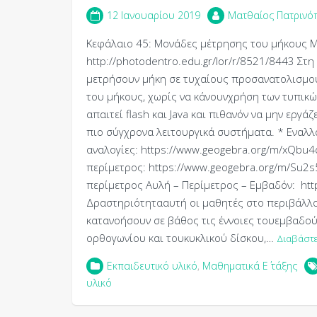
12 Ιανουαρίου 2019
Ματθαίος Πατρινό
Κεφάλαιο 45: Μονάδες μέτρησης του μήκους 
http://photodentro.edu.gr/lor/r/8521/8443 Στ
μετρήσουν μήκη σε τυχαίους προσανατολισμο
του μήκους, χωρίς να κάνουνχρήση των τυπικώ
απαιτεί flash και Java και πιθανόν να μην εργά
πιο σύγχρονα λειτουργικά συστήματα. * Εναλλα
αναλογίες: https://www.geogebra.org/m/xQbu4
περίμετρος: https://www.geogebra.org/m/Su2s
περίμετρος Αυλή – Περίμετρος – Εμβαδόν: http
Δραστηριότητααυτή οι μαθητές στο περιβάλλον
κατανοήσουν σε βάθος τις έννοιες τουεμβαδού
ορθογωνίου και τουκυκλικού δίσκου,…
Διαβάστε
Εκπαιδευτικό υλικό
,
Μαθηματικά Ε΄ τάξης
υλικό