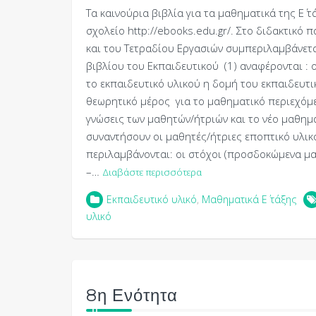
Τα καινούρια βιβλία για τα μαθηματικά της Ε΄ 
σχολείο http://ebooks.edu.gr/. Στο διδακτικό
και του Τετραδίου Εργασιών συμπεριλαμβάνεται
βιβλίου του Εκπαιδευτικού (1) αναφέρονται : 
το εκπαιδευτικό υλικού η δομή του εκπαιδευτικ
θεωρητικό μέρος για το μαθηματικό περιεχόμ
γνώσεις των μαθητών/ήτριών και το νέο μαθημα
συναντήσουν οι μαθητές/ήτριες εποπτικό υλικό
περιλαμβάνονται: οι στόχοι (προσδοκώμενα μα
–…
Διαβάστε περισσότερα
Εκπαιδευτικό υλικό
,
Μαθηματικά Ε΄ τάξης
υλικό
8η Ενότητα