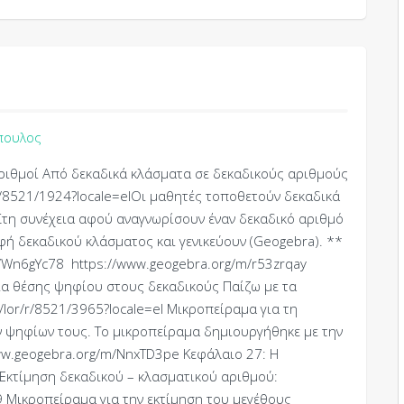
πουλος
ριθμοί Από δεκαδικά κλάσματα σε δεκαδικούς αριθμούς
/r/8521/1924?locale=elΟι μαθητές τοποθετούν δεκαδικά
Στη συνέχεια αφού αναγνωρίσουν έναν δεκαδικό αριθμό
ή δεκαδικού κλάσματος και γενικεύουν (Geogebra). **
/Wn6gYc78 https://www.geogebra.org/m/r53zrqay
ία θέσης ψηφίου στους δεκαδικούς Παίζω με τα
/lor/r/8521/3965?locale=el Μικροπείραμα για τη
ων ψηφίων τους. Το μικροπείραμα δημιουργήθηκε με την
ww.geogebra.org/m/NnxTD3pe Κεφάλαιο 27: Η
κτίμηση δεκαδικού – κλασματικού αριθμού:
9 Μικροπείραμα για την εκτίμηση του μεγέθους