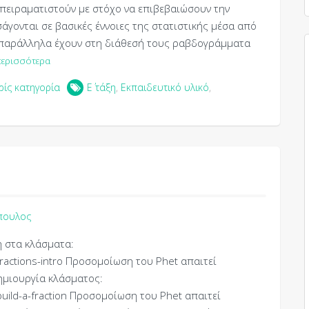
 πειραματιστούν με στόχο να επιβεβαιώσουν την
άγονται σε βασικές έννοιες της στατιστικής μέσα από
 παράλληλα έχουν στη διάθεσή τους ραβδογράμματα
περισσότερα
ρίς κατηγορία
Ε΄ τάξη
,
Εκπαιδευτικό υλικό
,
πουλος
ή στα κλάσματα:
/fractions-intro Προσομοίωση του Phet απαιτεί
Δημιουργία κλάσματος:
/build-a-fraction Προσομοίωση του Phet απαιτεί