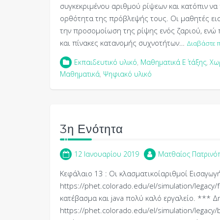
συγκεκριμένου αριθμού ρίψεων και κατόπιν να
ορθότητα της πρόβλεψής τους. Οι μαθητές εισ
την προσομοίωση της ρίψης ενός ζαριού, ενώ
και πίνακες κατανομής συχνοτήτων…
Διαβάστε 
Εκπαιδευτικό υλικό
,
Μαθηματικά Ε΄ τάξης
,
Χω
Μαθηματικά
,
Ψηφιακό υλικό
3η Ενότητα
12 Ιανουαρίου 2019
Ματθαίος Πατρινό
Κεφάλαιο 13 : Οι κλασματικοίαριθμοί Εισαγωγ
https://phet.colorado.edu/el/simulation/legacy
κατέβασμα και java πολύ καλό εργαλείο. *** 
https://phet.colorado.edu/el/simulation/legacy