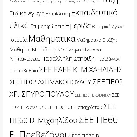
Διαδραστικοί Πίνακες
Διαμόρφωση παιδαγωγικού κλίματος
Εκπαιδευτικό
Ειδική Αγωγή
Εκπαίδευση
υλικό
Ημερίδα
Επιμορφώσεις
Θεατρική Αγωγή
Μαθηματικά
Ιστορία
Μαθηματικά Ε΄ τάξης
Μαθητές
Μετάβαση
Νέα Ελληνική Γλώσσα
Παράλληλη Στήριξη
Νηπιαγωγεία
Περιβάλλον
ΣΕΕ ΕΑΕΕ Κ. ΜΙΧΑΗΛΙΔΗΣ
Πρωτοβάθμια
ΣΕΕΠΕ02
ΣΕΕ ΠΕ02 ΑΣΗΜΑΚΟΠΟΥΛΟΥ
ΧΡ. ΣΠΥΡΟΠΟΥΛΟΥ
ΣΕΕ
ΣΕΕ ΠΕ03 Π. ΚΟΤΑΡΙΝΟΥ
ΣΕΕ
ΠΕ04 Γ. ΡΟΥΣΣΟΣ
ΣΕΕ ΠΕ06 Ευτ. Παπαχρίστου
ΣΕΕ ΠΕ60
ΠΕ60 Β. Μιχαηλίδου
Β. Πρεβεζάνου
ΣΕΕ ΠΕ70 Β.