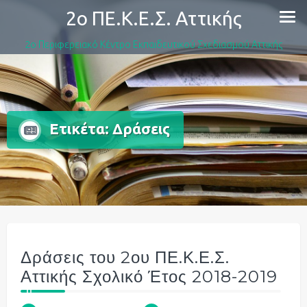
Skip
2ο ΠΕ.Κ.Ε.Σ. Αττικής
to
content
2ο Περιφερειακό Κέντρο Εκπαιδευτικού Σχεδιασμού Αττικής
Ετικέτα:
Δράσεις
Δράσεις του 2ου ΠΕ.Κ.Ε.Σ.
Αττικής Σχολικό Έτος 2018-2019