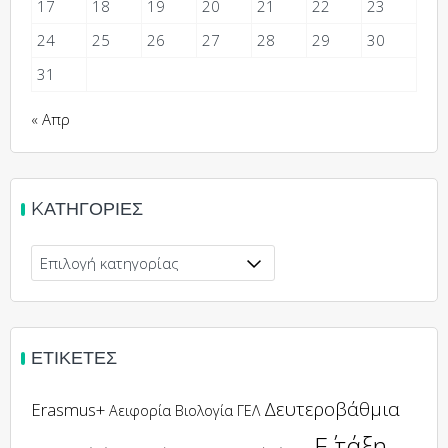
17
18
19
20
21
22
23
24
25
26
27
28
29
30
31
« Απρ
KΑΤΗΓΟΡΊΕΣ
Kατηγορίες
ΕΤΙΚΈΤΕΣ
Δευτεροβάθμια
Erasmus+
Αειφορία
Βιολογία
ΓΕΛ
Ε΄ τάξη