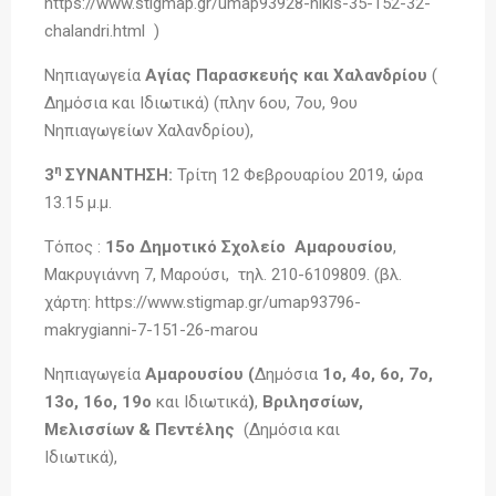
https://www.stigmap.gr/umap93928-nikis-35-152-32-
chalandri.html )
Νηπιαγωγεία
Αγίας Παρασκευής και Χαλανδρίου
(
Δημόσια και Ιδιωτικά) (πλην 6ου, 7ου, 9ου
Νηπιαγωγείων Χαλανδρίου),
η
3
ΣΥΝΑΝΤΗΣΗ:
Τρίτη 12 Φεβρουαρίου 2019, ώρα
13.15 μ.μ.
Τόπος :
15ο Δημοτικό Σχολείο Αμαρουσίου
,
Μακρυγιάννη 7, Μαρούσι, τηλ. 210-6109809. (βλ.
χάρτη: https://www.stigmap.gr/umap93796-
makrygianni-7-151-26-marou
Νηπιαγωγεία
Αμαρουσίου (
Δημόσια
1ο, 4ο, 6ο, 7ο,
13ο, 16ο, 19ο
και Ιδιωτικά
)
,
Βριλησσίων,
Μελισσίων & Πεντέλης
(Δημόσια και
Ιδιωτικά),