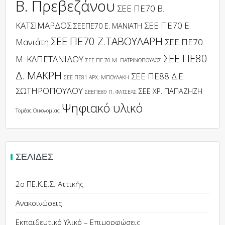
Β. Πρεβεζάνου
ΣΕΕ ΠΕ70 Β.
ΚΑΤΣΙΜΑΡΔΟΣ
ΣΕΕ ΠΕ70 Ε.
ΣΕΕΠΕ70 Ε. ΜΑΝΙΑΤΗ
ΣΕΕ ΠΕ70 Ζ.ΤΑΒΟΥΛΑΡΗ
Μανιάτη
ΣΕΕ ΠΕ70
ΣΕΕ ΠΕ80
Μ. ΚΑΠΕΤΑΝΙΔΟΥ
ΣΕΕ ΠΕ 70 Μ. ΠΑΤΡΙΝΟΠΟΥΛΟΣ
Δ. ΜΑΚΡΗ
ΣΕΕ ΠΕ88 Δ.Ε.
ΣΕΕ ΠΕ81 ΑΡΧ. ΜΠΟΥΛΑΚΗ
ΣΩΤΗΡΟΠΟΥΛΟΥ
ΣΕΕ ΧΡ. ΠΑΠΑΖΗΖΗ
ΣΕΕΠΕ89 Π. ΦΑΤΣΕΑΣ
Ψηφιακό υλικό
Τομέας Οικονομίας
ΣΕΛΊΔΕΣ
2ο ΠΕ.Κ.Ε.Σ. Αττικής
Ανακοινώσεις
Εκπαιδευτικό Υλικό – Επιμορφώσεις