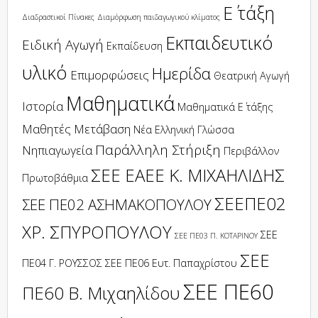
Ε΄ τάξη
Διαδραστικοί Πίνακες
Διαμόρφωση παιδαγωγικού κλίματος
Εκπαιδευτικό
Ειδική Αγωγή
Εκπαίδευση
υλικό
Ημερίδα
Επιμορφώσεις
Θεατρική Αγωγή
Μαθηματικά
Ιστορία
Μαθηματικά Ε΄ τάξης
Μαθητές
Μετάβαση
Νέα Ελληνική Γλώσσα
Παράλληλη Στήριξη
Νηπιαγωγεία
Περιβάλλον
ΣΕΕ ΕΑΕΕ Κ. ΜΙΧΑΗΛΙΔΗΣ
Πρωτοβάθμια
ΣΕΕΠΕ02
ΣΕΕ ΠΕ02 ΑΣΗΜΑΚΟΠΟΥΛΟΥ
ΧΡ. ΣΠΥΡΟΠΟΥΛΟΥ
ΣΕΕ
ΣΕΕ ΠΕ03 Π. ΚΟΤΑΡΙΝΟΥ
ΣΕΕ
ΠΕ04 Γ. ΡΟΥΣΣΟΣ
ΣΕΕ ΠΕ06 Ευτ. Παπαχρίστου
ΣΕΕ ΠΕ60
ΠΕ60 Β. Μιχαηλίδου