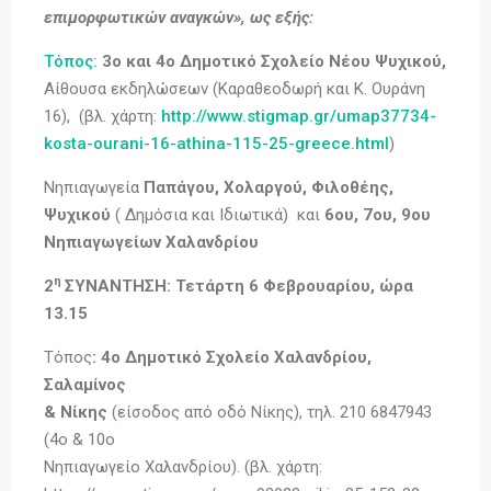
επιμορφωτικών αναγκών», ως εξής:
Τόπος:
3ο και 4ο Δημοτικό Σχολείο Νέου Ψυχικού,
Αίθουσα εκδηλώσεων (Καραθεοδωρή και Κ. Ουράνη
16), (βλ. χάρτη:
http://www.stigmap.gr/umap37734-
kosta-ourani-16-athina-115-25-greece.html
)
Νηπιαγωγεία
Παπάγου, Χολαργού, Φιλοθέης,
Ψυχικού
( Δημόσια και Ιδιωτικά) και
6ου, 7ου, 9ου
Νηπιαγωγείων Χαλανδρίου
η
2
ΣΥΝΑΝΤΗΣΗ: Τετάρτη 6 Φεβρουαρίου, ώρα
13.15
Τόπος
: 4ο Δημοτικό Σχολείο Χαλανδρίου,
Σαλαμίνος
& Νίκης
(είσοδος από οδό Νίκης), τηλ. 210 6847943
(4ο & 10ο
Νηπιαγωγείο Χαλανδρίου). (βλ. χάρτη: