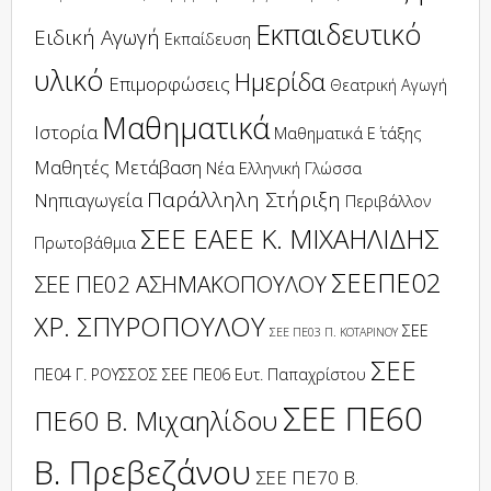
Εκπαιδευτικό
Ειδική Αγωγή
Εκπαίδευση
υλικό
Ημερίδα
Επιμορφώσεις
Θεατρική Αγωγή
Μαθηματικά
Ιστορία
Μαθηματικά Ε΄ τάξης
Μαθητές
Μετάβαση
Νέα Ελληνική Γλώσσα
Παράλληλη Στήριξη
Νηπιαγωγεία
Περιβάλλον
ΣΕΕ ΕΑΕΕ Κ. ΜΙΧΑΗΛΙΔΗΣ
Πρωτοβάθμια
ΣΕΕΠΕ02
ΣΕΕ ΠΕ02 ΑΣΗΜΑΚΟΠΟΥΛΟΥ
ΧΡ. ΣΠΥΡΟΠΟΥΛΟΥ
ΣΕΕ
ΣΕΕ ΠΕ03 Π. ΚΟΤΑΡΙΝΟΥ
ΣΕΕ
ΠΕ04 Γ. ΡΟΥΣΣΟΣ
ΣΕΕ ΠΕ06 Ευτ. Παπαχρίστου
ΣΕΕ ΠΕ60
ΠΕ60 Β. Μιχαηλίδου
Β. Πρεβεζάνου
ΣΕΕ ΠΕ70 Β.