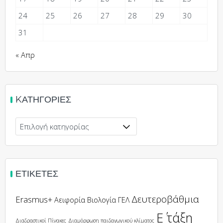
24
25
26
27
28
29
30
31
« Απρ
KΑΤΗΓΟΡΊΕΣ
ΕΤΙΚΈΤΕΣ
Δευτεροβάθμια
Erasmus+
Αειφορία
Βιολογία
ΓΕΛ
Ε΄ τάξη
Διαδραστικοί Πίνακες
Διαμόρφωση παιδαγωγικού κλίματος