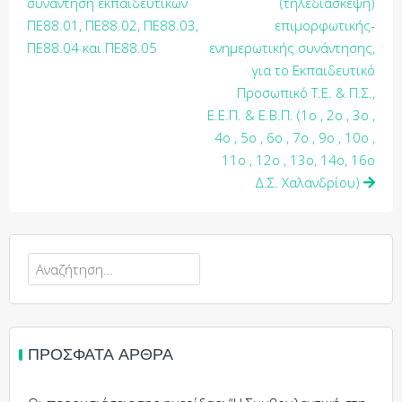
συνάντηση εκπαιδευτικών
(τηλεδιάσκεψη)
ΠΕ88.01, ΠΕ88.02, ΠΕ88.03,
επιμορφωτικής-
ΠΕ88.04 και ΠΕ88.05
ενημερωτικής συνάντησης,
για το Εκπαιδευτικό
Προσωπικό Τ.Ε. & Π.Σ.,
Ε.Ε.Π. & Ε.Β.Π. (1ο , 2ο , 3ο ,
4ο , 5ο , 6ο , 7ο , 9ο , 10ο ,
11ο , 12ο , 13ο, 14ο, 16ο
Δ.Σ. Χαλανδρίου)
ΠΡΌΣΦΑΤΑ ΆΡΘΡΑ