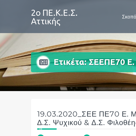
Skip
to
2ο ΠΕ.Κ.Ε.Σ.
Σκοπό
content
Αττικής
Ετικέτα:
ΣΕΕΠΕ70 Ε
19.03.2020_ΣΕΕ ΠΕ70 Ε. Μ
Δ.Σ. Ψυχικού & Δ.Σ. Φιλοθέη