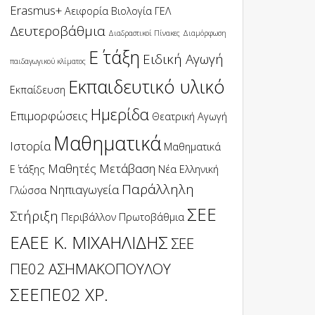
Erasmus+
Αειφορία
Βιολογία
ΓΕΛ
Δευτεροβάθμια
Διαδραστικοί Πίνακες
Διαμόρφωση
Ε΄ τάξη
Ειδική Αγωγή
παιδαγωγικού κλίματος
Εκπαιδευτικό υλικό
Εκπαίδευση
Ημερίδα
Επιμορφώσεις
Θεατρική Αγωγή
Μαθηματικά
Ιστορία
Μαθηματικά
Μαθητές
Μετάβαση
Ε΄ τάξης
Νέα Ελληνική
Παράλληλη
Νηπιαγωγεία
Γλώσσα
ΣΕΕ
Στήριξη
Περιβάλλον
Πρωτοβάθμια
ΕΑΕΕ Κ. ΜΙΧΑΗΛΙΔΗΣ
ΣΕΕ
ΠΕ02 ΑΣΗΜΑΚΟΠΟΥΛΟΥ
ΣΕΕΠΕ02 ΧΡ.