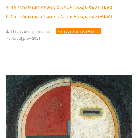
4. 1ο ενδεικτικό σενάριο
Νέων Ελληνικών
(ΕΠΑΛ)
5. 2ο ενδεικτικό σενάριο
Νέων Ελληνικών
(ΕΠΑΛ)
Παναγιώτης Φατσέας
Επαγγελματικό Λύκειο
19 Νοεμβρίου 2021