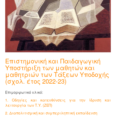
Επιστημονική και Παιδαγωγική
Υποστήριξη των μαθητών και
μαθητριών των Τάξεων Υποδοχής
(σχολ. έτος 2022-23)
Επιμορφωτικό υλικό:
1. Οδηγίες και κατευθύνσεις για την ίδρυση και
λειτουργία των Τ.Υ. (ΖΕΠ)
2. Διαπολιτισμική και συμπεριληπτική εκπαίδευση