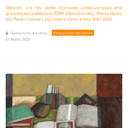
Οδηγίες για τον τρόπο εξέτασης μαθητών/τριών στα
φιλολογικά μαθήματα ΕΠΑΛ (Προαγωγικές, Απoλυτήριες
και Πανελλαδικές εξετάσεις σχολ. έτους 2021-2022
Παναγιώτης Φατσέας
Επαγγελματικό Λύκειο
21 Μαΐου 2022