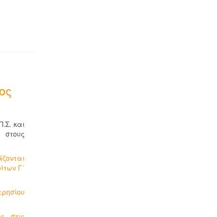
ος
.Σ. και
 στους
άζονται
ίτων Γ΄
ερησίου
ς στις