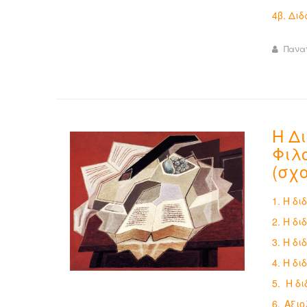
4β. Διδ
Πανα
Η Δ
Φιλ
(σχο
1. Η δ
2. Η δ
3. Η δ
4. Η δ
5. Η δ
6. Αξι