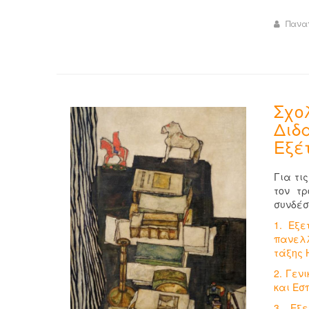
Πανα
Σχολ
Διδ
Εξέ
Για τι
τον τ
συνδέσ
1. Εξε
πανελλ
τάξης 
2. Γεν
και Εσ
3. Εξ