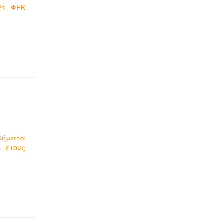
21, ΦΕΚ
αθήματα
. έτους