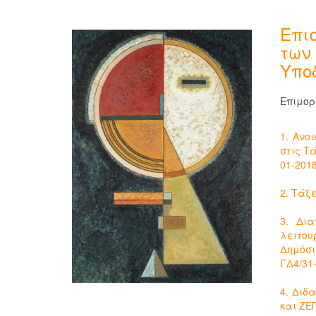
Επι
των
Υπο
Επιμορ
1. Ανο
στις Τ
01-2018
2. Τάξ
3. Δια
λειτου
Δημόσι
ΓΔ4/31-
4. Διδ
και ΖΕΠ