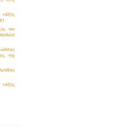
΄ τάξης
21.
ξης του
πουδών/
Γλώσσας
ς, της
 Ομάδας
΄ τάξης