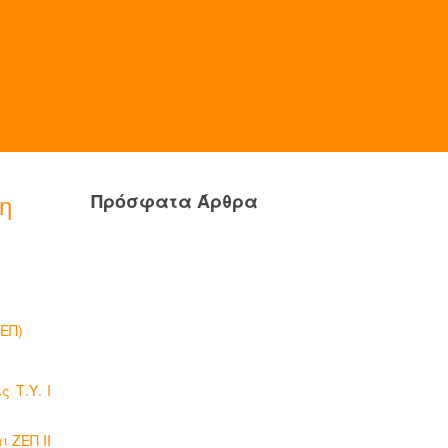
η
Πρόσφατα Άρθρα
ΖΕΠ)
 Τ.Υ. Ι
ι ΖΕΠ ΙΙ