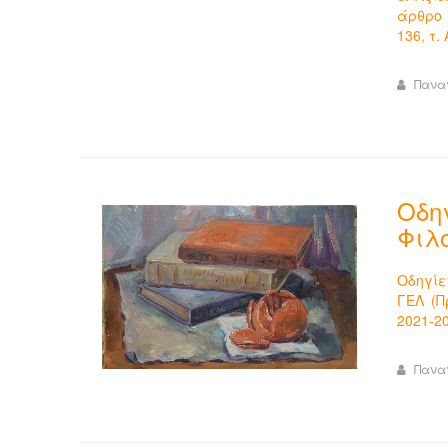
άρθρο 
136, τ.
Πανα
Οδη
Φιλ
Οδηγίε
ΓΕΛ (Π
2021-2
Πανα