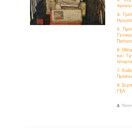
προαγω
4. Τρό
Ημερησ
5. Πρό
Γενικο
Πρόγρα
6. Οδη
και Γ
Ιστορί
7. Ενδ
Προσαν
8. Συμ
ΓΕΛ
Πανα