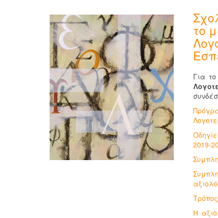
Σχολ
το 
Λογο
Εσπ
Για το
Λογοτ
συνδέσ
Πρόγρ
Λογοτε
Οδηγίε
2019-2
Συμπλη
Συμπλη
αξιολό
Τρόπος
Η αξιο