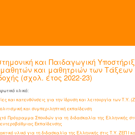
στημονική και Παιδαγωγική Υποστήριξ
 μαθητών και μαθητριών των Τάξεων
οχής (σχολ. έτος 2022-23)
φωτικό υλικό:
ίες και κατευθύνσεις για την ίδρυση και λειτουργία των Τ.Υ. (
πολιτισμική και συμπεριληπτική εκπαίδευση
ιχτό Πρόγραμμα Σπουδών για τη διδασκαλία της Ελληνικής στις
Δευτεροβάθμιας Εκπαίδευσης
ακτικό υλικό για τη διδασκαλία της Ελληνικής στις Τ.Υ. ΖΕΠ Ι κα