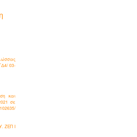
η
γλώσσας
Δ4/ 03-
υση και
2021 σε
102635/
. ΖΕΠ Ι