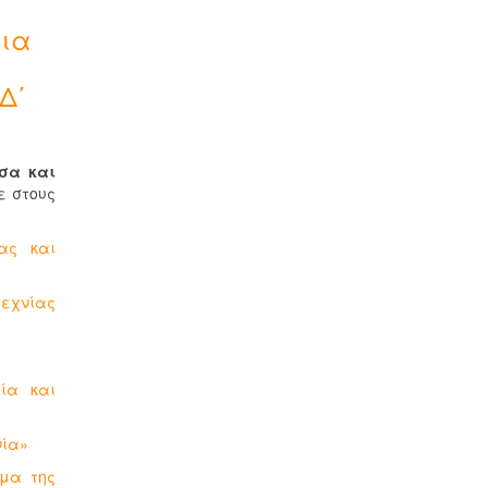
για
Δ΄
σα και
ε στους
ας και
τεχνίας
λία και
νία»
ημα της