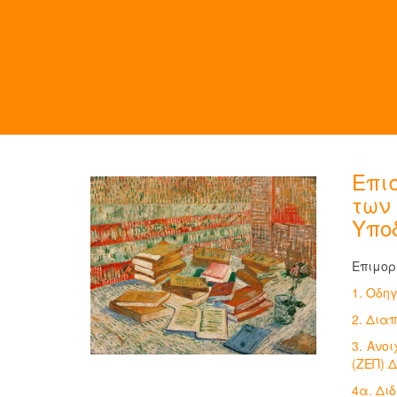
Επι
των
Υποδ
Επιμορ
1. Οδηγ
2. Δια
3. Ανο
(ΖΕΠ) 
4α. Διδ