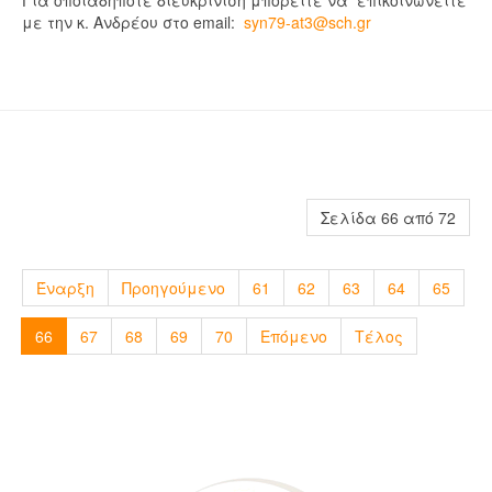
Για οποιαδήποτε διευκρίνιση μπορείτε να επικοινωνείτε
με την κ. Ανδρέου στο email:
syn79-at3@sch.gr
Σελίδα 66 από 72
Έναρξη
Προηγούμενο
61
62
63
64
65
66
67
68
69
70
Επόμενο
Τέλος