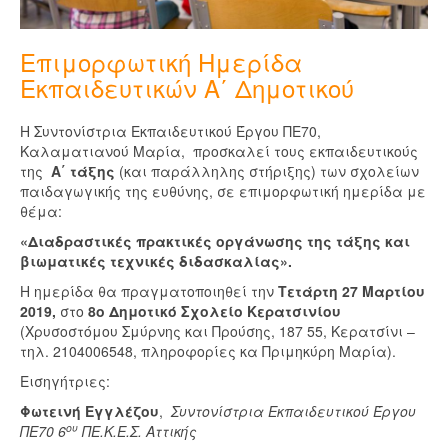
Επιμορφωτική Ημερίδα
Εκπαιδευτικών Α΄ Δημοτικού
Η Συντονίστρια Εκπαιδευτικού Έργου ΠΕ70,
Καλαματιανού Μαρία, προσκαλεί τους εκπαιδευτικούς
της
Α΄ τάξης
(και παράλληλης στήριξης) των σχολείων
παιδαγωγικής της ευθύνης, σε επιμορφωτική ημερίδα με
θέμα:
«Διαδραστικές πρακτικές οργάνωσης της τάξης και
βιωματικές τεχνικές διδασκαλίας».
Η ημερίδα θα πραγματοποιηθεί την
Τετάρτη 27 Μαρτίου
2019,
στο
8ο Δημοτικό Σχολείο Κερατσινίου
(Χρυσοστόμου Σμύρνης και Προύσης, 187 55, Κερατσίνι –
τηλ. 2104006548, πληροφορίες κα Πριμηκύρη Μαρία).
Εισηγήτριες:
Φωτεινή Εγγλέζου
,
Συντονίστρια Εκπαιδευτικού Έργου
ου
ΠΕ70 6
ΠΕ.Κ.Ε.Σ. Αττικής