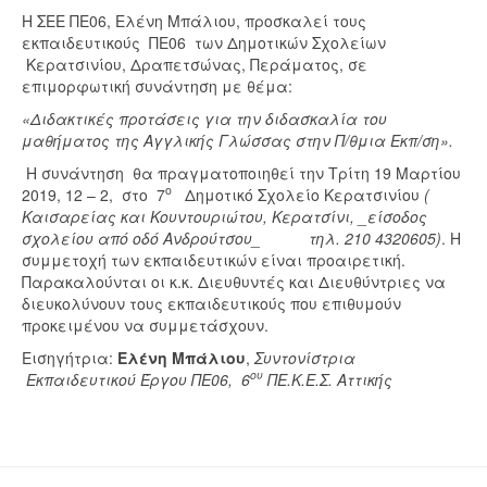
Η ΣΕΕ ΠΕ06, Ελένη Μπάλιου, προσκαλεί τους
εκπαιδευτικούς ΠΕ06 των Δημοτικών Σχολείων
Κερατσινίου, Δραπετσώνας, Περάματος, σε
επιμορφωτική συνάντηση με θέμα:
«Διδακτικές προτάσεις για την διδασκαλία του
μαθήματος της Αγγλικής Γλώσσας στην Π/θμια Εκπ/ση».
Η συνάντηση θα πραγματοποιηθεί την Τρίτη 19 Μαρτίου
ο
2019, 12 – 2, στο 7
Δημοτικό Σχολείο Κερατσινίου
(
Καισαρείας και Κουντουριώτου, Κερατσίνι
, _είσοδος
σχολείου από οδό Ανδρούτσου_
τηλ. 210 4320605)
. Η
συμμετοχή των εκπαιδευτικών είναι προαιρετική.
Παρακαλούνται οι κ.κ. Διευθυντές και Διευθύντριες να
διευκολύνουν τους εκπαιδευτικούς που επιθυμούν
προκειμένου να συμμετάσχουν.
Εισηγήτρια:
Ελένη Μπάλιου
,
Συντονίστρια
ου
Εκπαιδευτικού Έργου ΠΕ06, 6
ΠΕ.Κ.Ε.Σ. Αττικής