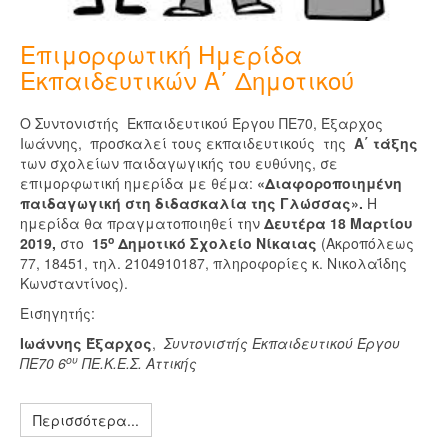
Επιμορφωτική Ημερίδα
Εκπαιδευτικών Α΄ Δημοτικού
Ο Συντονιστής Εκπαιδευτικού Έργου ΠΕ70, Έξαρχος
Ιωάννης, προσκαλεί τους εκπαιδευτικούς της
Α΄ τάξης
των σχολείων παιδαγωγικής του ευθύνης, σε
επιμορφωτική ημερίδα με θέμα:
«Διαφοροποιημένη
παιδαγωγική στη διδασκαλία της Γλώσσας».
Η
ημερίδα θα πραγματοποιηθεί την
Δευτέρα 18 Μαρτίου
ο
2019,
στο
15
Δημοτικό Σχολείο Νίκαιας
(Ακροπόλεως
77, 18451, τηλ. 2104910187, πληροφορίες κ. Νικολαΐδης
Κωνσταντίνος).
Εισηγητής:
Ιωάννης Έξαρχος
,
Συντονιστής Εκπαιδευτικού Έργου
ου
ΠΕ70 6
ΠΕ.Κ.Ε.Σ. Αττικής
Περισσότερα...