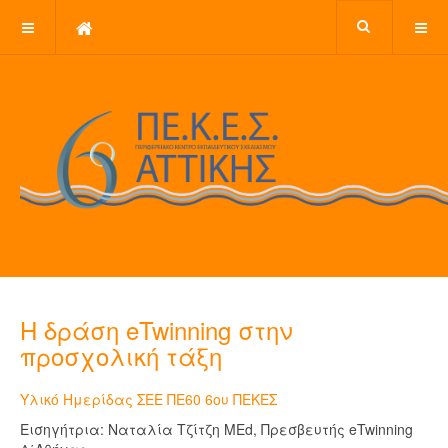
Η δράση eTwinning στην
προσχολική τάξη
Υλικό Ημερίδας ΣΕΕ ΠΕ60 6ου ΠΕΚΕΣ
Εισηγήτρια: Ναταλία Τζίτζη MEd, Πρεσβευτής eTwinning