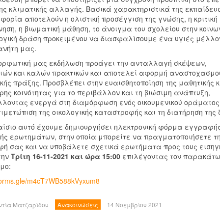
ης κλιματικής αλλαγής. Βασικά χαρακτηριστικά της εκπαίδευ
ιφορία αποτελούν η ολιστική προσέγγιση της γνώσης, η κριτική
νηση, η βιωματική μάθηση, το άνοιγμα του σχολείου στην κοινω
ογική δράση προκειμένου να διασφαλίσουμε ένα υγιές μέλλο
ανήτη μας.
ορφωτική μας εκδήλωση προάγει την ανταλλαγή σκέψεων,
ιών και καλών πρακτικών και αποτελεί αφορμή αναστοχασμο
ικής πράξης. Προσβλέπει στην ευαισθητοποίηση της μαθητικής κ
ρης κοινότητας για το περιβάλλον και τη βιώσιμη ανάπτυξη,
λοντας ενεργά στη διαμόρφωση ενός οικουμενικού οράματος
τιμετώπιση της οικολογικής καταστροφής και τη διατήρηση της 
αίσιο αυτό έχουμε δημιουργήσει ηλεκτρονική φόρμα εγγραφής
ής ερωτημάτων, στην οποία μπορείτε να πραγματοποιήσετε τ
ή σας και να υποβάλετε σχετικά ερωτήματα προς τους εισηγ
την
Τρίτη 16-11-2021 και ώρα 15:00
επιλέγοντας τον παρακάτ
μο:
/forms.gle/m4cT7WB588kVyxum8
ντία Ματζαρίδου
Ανακοινώσεις
14 Νοεμβρίου 2021