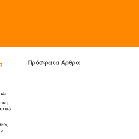
α
Πρόσφατα Άρθρα
τα»
ρική
υτικό
ικός
ών