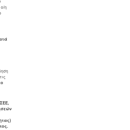
υ
ο/η
ο
κατά
ίηση
τις
το
ΣΕΕ,
ήσεών
ς
ητας)
τος.