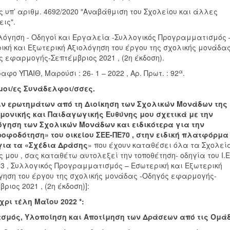
ς υπ’ αριθμ. 4692/2020 "Αναβάθμιση του Σχολείου και άλλες
εις".
λόγηση - Οδηγοί και Εργαλεία -Συλλογικός Προγραμματισμός 
ική και Εξωτερική Αξιολόγηση του έργου της σχολικής μονάδα
ς εφαρμογής-Σεπτέμβριος 2021 , (2η έκδοση).
α
φο ΥΠΑΙΘ, Μαρούσι : 26- 1 – 2022 , Αρ. Πρωτ. : 92
.
μοι/ες Συνάδελφοι/σσες.
ν ερωτημάτων από τη Διοίκηση των Σχολικών Μονάδων της
μονικής και Παιδαγωγικής Ευθύνης μου σχετικά με την
γηση των Σχολικών Μονάδων και ειδικότερα για την
οφοδότηση» του οικείου ΣΕΕ-ΠΕ70 , στην ειδική πλατφόρμα
 , για τα «Σχέδια Δράσης
» που έχουν καταθέσει όλα τα Σχολεί
ς μου , σας καταθέτω αυτολεξεί την τοποθέτηση- οδηγία του Ι.Ε
 13 , Συλλογικός Προγραμματισμός – Εσωτερική και Εξωτερική
γηση του έργου της σχολικής μονάδας -Οδηγός εφαρμογής-
ριος 2021 , (2η έκδοση)]:
χρι τέλη Μαΐου 2022 *:
σμός, Υλοποίηση και Αποτίμηση των Δράσεων από τις Ομά