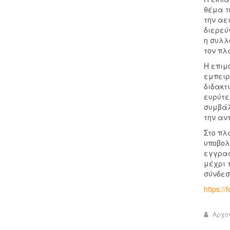
θέμα τ
την αε
διερεύ
η συλλ
τον πλ
Η επιμ
εμπειρ
διδακτ
ευρύτε
συμβάλ
την αν
Στο πλ
υποβολ
εγγραφ
μέχρι 
σύνδεσ
https:/
Αρχο