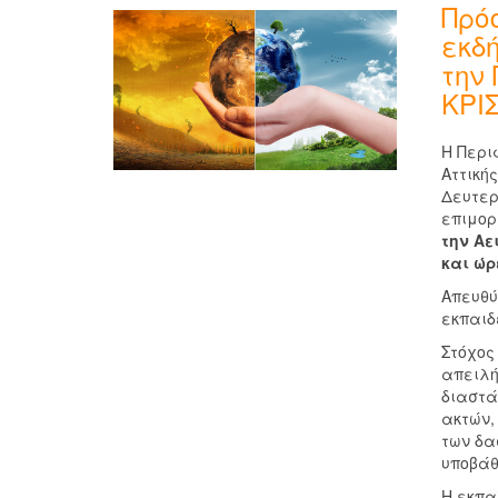
Πρό
εκδ
την
ΚΡΙ
Η Περι
Αττική
Δευτερ
επιμορ
την Αε
και ώρ
Απευθύ
εκπαιδ
Στόχος
απειλή
διαστά
ακτών,
των δα
υποβάθ
Η εκπα