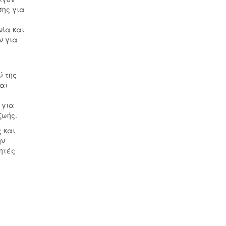
σης για
νία και
ν για
ύ της
αι
 για
ζωής.
 και
ην
ητές
ω