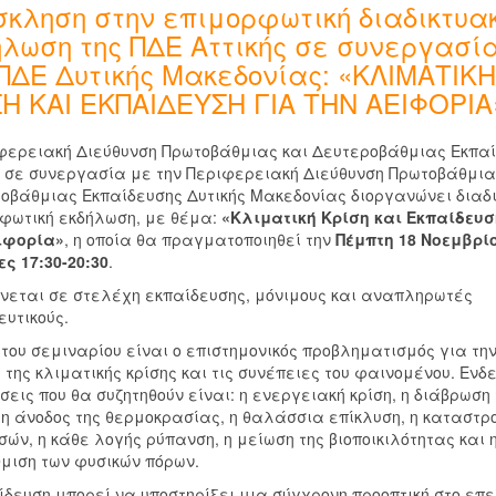
σκληση στην επιμορφωτική διαδικτυα
ήλωση της ΠΔΕ Αττικής σε συνεργασί
 ΠΔΕ Δυτικής Μακεδονίας: «ΚΛΙΜΑΤΙΚΗ
ΣΗ ΚΑΙ ΕΚΠΑΙΔΕΥΣΗ ΓΙΑ ΤΗΝ ΑΕΙΦΟΡΙΑ
φερειακή Διεύθυνση Πρωτοβάθμιας και Δευτεροβάθμιας Εκπα
ς σε συνεργασία με την Περιφερειακή Διεύθυνση Πρωτοβάθμια
οβάθμιας Εκπαίδευσης Δυτικής Μακεδονίας διοργανώνει διαδ
φωτική εκδήλωση, με θέμα:
«Κλιματική Κρίση και Εκπαίδευσ
ιφορία»
, η οποία θα πραγματοποιηθεί την
Πέμπτη 18 Νοεμβρίο
ες 17:30-20:30
.
νεται σε στελέχη εκπαίδευσης, μόνιμους και αναπληρωτές
ευτικούς.
 του σεμιναρίου είναι ο επιστημονικός προβληματισμός για τη
 της κλιματικής κρίσης και τις συνέπειες του φαινομένου. Ενδε
σεις που θα συζητηθούν είναι: η ενεργειακή κρίση, η διάβρωση
 η άνοδος της θερμοκρασίας, η θαλάσσια επίκλυση, η καταστρ
σών, η κάθε λογής ρύπανση, η μείωση της βιοποικιλότητας και 
μιση των φυσικών πόρων.
ίδευση μπορεί να υποστηρίξει μια σύγχρονη προοπτική στο επε