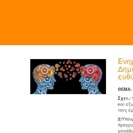
Ενη
Δημ
ευθ
ΘΕΜΑ: 
Σχετ.: 
και εξ
τους έρ
2
)Υπου
προγρα
μονάδω