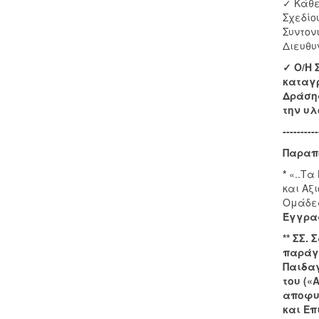
✓ Κάθε
Σχεδίο
Συντον
Διευθυ
✓
Ο/Η 
καταγρ
Δράσης
την υλ
----------
Παραπ
*
«..Τα
και Αξ
Ομάδες
Έγγραφ
** ΣΣ.
παράγρ
Παιδαγ
του («
αποφυ
και Επ