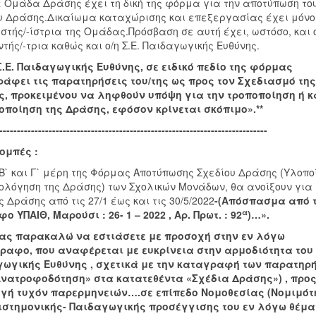
 Ομάδα Δράσης έχει τη δική της φόρμα για την αποτύπωση το
υ Δράσης.Δικαίωμα καταχώρισης και επεξεργασίας έχει μόνο 
ιστής/-ίστρια της Ομάδας.Πρόσβαση σε αυτή έχει, ωστόσο, και 
ντής/-τρια καθώς και ο/η Σ.Ε. Παιδαγωγικής Ευθύνης.
Σ.Ε. Παιδαγωγικής Ευθύνης, σε ειδικό πεδίο της φόρμας
άφει τις παρατηρήσεις του/της ως προς τον Σχεδιασμό της
, προκειμένου να ληφθούν υπόψη για την τροποποίηση ή 
οποίηση της Δράσης, εφόσον κρίνεται σκόπιμο».**
----------------------------------------------------------------------------
ομπές :
 Β` και Γ` μέρη της Φόρμας Αποτύπωσης Σχεδίου Δράσης (Υλοπο
ιολόγηση της Δράσης) των Σχολικών Μονάδων, θα ανοίξουν για 
 Δράσης από τις 27/1 έως και τις 30/5/2022
-(Απόσπασμα από 
α
ο ΥΠΑΙΘ, Μαρούσι : 26- 1 – 2022 , Αρ. Πρωτ. : 92
)…».
 Σας παρακαλώ να εστιάσετε με προσοχή στην εν λόγω
αφο, που αναφέρεται με ευκρίνεια στην αρμοδιότητα του 
ωγικής Ευθύνης , σχετικά με την καταγραφή των παρατηρ
Ανατροφοδότηση» στα κατατεθέντα «Σχέδια Δράσης») , προ
γή τυχόν παρερμηνειών….σε επίπεδο Νομοθεσίας (Νομιμότ
ιστημονικής- Παιδαγωγικής προσέγγισης του εν λόγω θέμα