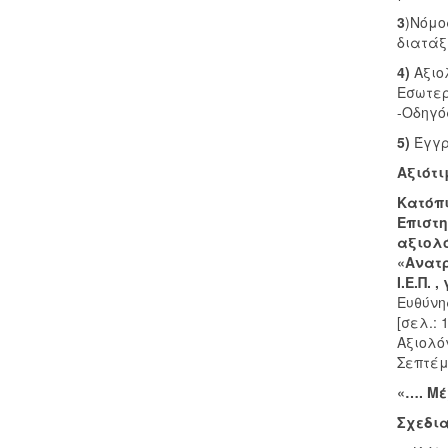
3
)Νόμο
διατάξ
4)
Αξιο
Εσωτερ
-Οδηγό
5)
Έγγρα
Αξιότι
Κατόπι
Επιστη
αξιολό
«Ανατρ
Ι.Ε.Π.
Ευθύνη
[σελ.:
Αξιολό
Σεπτέμβ
«…. Μέ
Σχεδια