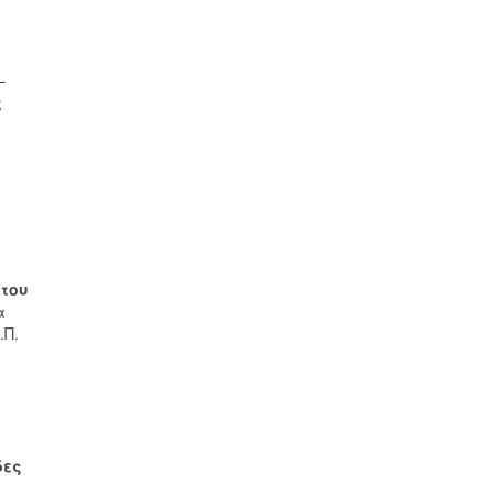
–
ς
 του
α
.Π.
δες