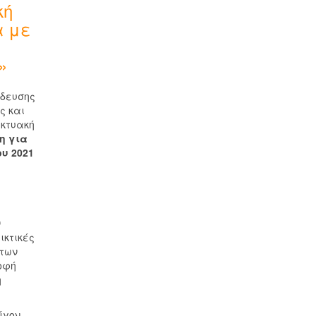
κή
α με
»
ίδευσης
ς και
ικτυακή
η για
υ 2021
ν
ικτικές
 των
οφή
η
ίγον