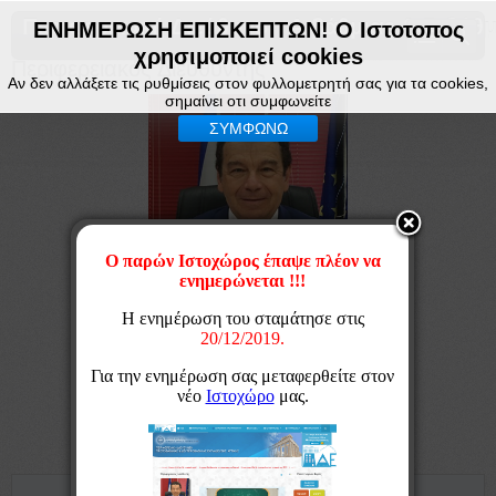
Περιφερειακή Διεύθυνση Α βάθμιας & Β βάθμ
ΕΝΗΜΕΡΩΣΗ ΕΠΙΣΚΕΠΤΩΝ! Ο Ιστοτοπος
χρησιμοποιεί cookies
Περιφερειακός Διευθυντής
Αν δεν αλλάξετε τις ρυθμίσεις στον φυλλομετρητή σας για τα cookies,
σημαίνει οτι συμφωνείτε
ΣΥΜΦΩΝΩ
Βιογραφικό Γεωργίου Κόσυβα
Χαιρετισμός για την ανάληψη των καθηκόντων
Χαιρετισμός για την νέα Σχολική Χρονιά