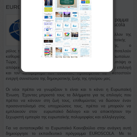
EUROSCOLA
Πρόγραμμα
Euroscola
Το μέλλον της
Ευρωπαϊκής
Ένωσης, ο
ρόλος της, η οργάνωσή της και η θέση της στον κόσμο αποτελούν
καθοριστικούς παράγοντες και για το μέλλον των νέων ευρωπαίων.
Τώρα, περισσότερο από ποτέ, πρέπει να λαμβάνονται υπόψη οι
απόψεις των νέων κατά τη λήψη των αποφάσεων, κατά την επιλογή
και τον καταμερισμό των ευθυνών, προκειμένου να καταστούν
ενεργή συνιστώσα της δημοκρατικής ζωής της ηπείρου μας.
Οι νέοι πρέπει να γνωρίζουν τι είναι και τι κάνει η Ευρωπαϊκή
Ένωση. Έχοντας μπροστά τους τα διλήμματα για τις επιλογές που
πρέπει να κάνουν στη ζωή τους, επιθυμώντας να δώσουν έναν
προσανατολισμό στις υποχρεώσεις τους, πρέπει να μπορούν να
εμπλακούν στον ευρωπαϊκό διάλογο και να αποκτήσουν την
ξεχωριστή εμπειρία της ευρωπαϊκής πολυμορφίας και αλληλεγγύης.
Για να ανταποκριθεί το Ευρωπαϊκό Κοινοβούλιο στην ανάγκη αυτή
δημιούργησε το εκπαιδευτικό πρόγραμμα EUROSCOLA. Με το