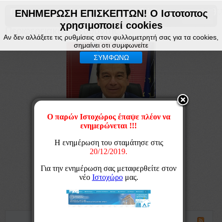
Περιφερειακή Διεύθυνση Α βάθμιας & Β βάθμ
ΕΝΗΜΕΡΩΣΗ ΕΠΙΣΚΕΠΤΩΝ! Ο Ιστοτοπος
χρησιμοποιεί cookies
Περιφερειακός Διευθυντής
Αν δεν αλλάξετε τις ρυθμίσεις στον φυλλομετρητή σας για τα cookies,
σημαίνει οτι συμφωνείτε
ΣΥΜΦΩΝΩ
Βιογραφικό Γεωργίου Κόσυβα
Χαιρετισμός για την ανάληψη των καθηκόντων
Χαιρετισμός για την νέα Σχολική Χρονιά