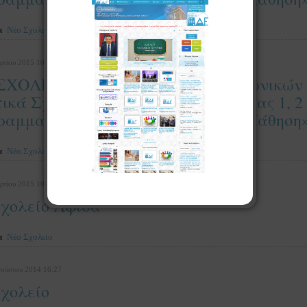
α
Νέο Σχολείο
ρτίου 2015 10:51
ΣΧΟΛΕΙΟ: Ένταξη ευάλωτων κοινωνικών 
ικά Σχολεία Άξονες Προτεραιότητας 1, 2
αμμα "Εκπαίδευση και Δια Βίου Μάθηση
α
Νέο Σχολείο
ρτίου 2015 10:47
χολείο Αφίσα
α
Νέο Σχολείο
γούστου 2014 16:27
χολείο