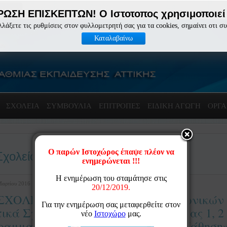
ΩΣΗ ΕΠΙΣΚΕΠΤΩΝ! Ο Ιστοτοπος χρησιμοποιεί 
λλάξετε τις ρυθμίσεις στον φυλλομετρητή σας για τα cookies, σημαίνει οτι σ
Καταλαβαίνω
ΣΧΟΛΕΙΑ
ΣΥΜΒΟΥΛΙΑ
ΕΠΙΤΡΟΠΈΣ
ΕΙΔΙΚΗ ΑΓΩΓΗ
ΟΡΓΑ
Σχολείο
Μαρτίου 2016 12:10
ΣΧΟΛΕΙΟ: Ένταξη ευάλωτων κοινωνικών 
ικά Σχολεία Άξονες Προτεραιότητας 1, 2
αμμα "Εκπαίδευση και Δια Βίου Μάθηση