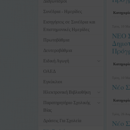
Διαγωνισμοί
Συνέδρια - Ημερίδες
Κατηγορί
Εισηγήσεις σε Συνέδρια και
Τρίτη, 10 Μα
Επιστημονικές Ημερίδες
ΝΕΟ 
Πρωτοβάθμια
Δημοτ
Πρόγρ
Δευτεροβάθμια
Ειδική Αγωγή
Κατηγορί
ΟΑΕΔ
Τρίτη, 10 Μα
Εγκύκλιοι
Νέο Σ
Ηλεκτρονική Βιβλιοθήκη
Κατηγορί
Παρατηρητήριο Σχολικής
Βίας
Τρίτη, 26 Αυ
Δράσεις Για Σχολεία
Νέο Σ