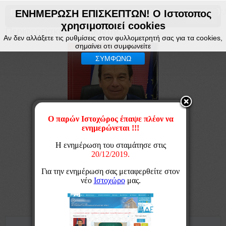
Περιφερειακή Διεύθυνση Α βάθμιας & Β βάθμ
ΕΝΗΜΕΡΩΣΗ ΕΠΙΣΚΕΠΤΩΝ! Ο Ιστοτοπος
χρησιμοποιεί cookies
Περιφερειακός Διευθυντής
Αν δεν αλλάξετε τις ρυθμίσεις στον φυλλομετρητή σας για τα cookies,
σημαίνει οτι συμφωνείτε
ΣΥΜΦΩΝΩ
Βιογραφικό Γεωργίου Κόσυβα
Χαιρετισμός για την ανάληψη των καθηκόντων
Χαιρετισμός για την νέα Σχολική Χρονιά