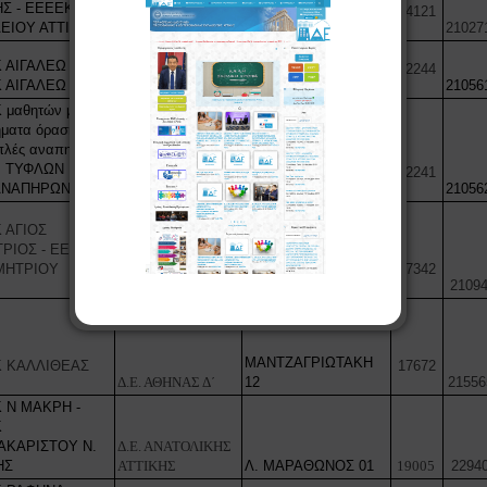
ΗΣ - ΕΕΕΕΚ
Δ.Ε. ΑΘΗΝΑΣ Β΄
14121
ΕΙΟΥ ΑΤΤΙΚΗΣ
ΖΑΛΟΚΩΣΤΑ 18
21027
 ΑΙΓΑΛΕΩ -
ΙΑΣΙΟΥ ΚΑΙ
12244
 ΑΙΓΑΛΕΩ
Δ.Ε. ΑΘΗΝΑΣ Γ΄
ΟΡΥΖΟΜΥΛΩΝ 15
21056
 μαθητών με
ματα όρασης και
ΠΑΡΟΔΟΣ ΤΗΣ
λές αναπηρίες
ΟΔΟΥ ΜΙΝΩΟΣ &
ν ΤΥΦΛΩΝ
ΣΚΡΑ (από Θηβών
12241
ΑΝΑΠΗΡΩΝ)
Δ.Ε. ΑΘΗΝΑΣ Γ΄
250)
21056
 ΑΓΙΟΣ
ΡΙΟΣ - ΕΕΕΕΚ
ΜΗΤΡΙΟΥ
17342
Δ.Ε. ΑΘΗΝΑΣ Δ΄
ΑΡΓΟΣΤΟΛΙΟΥ 65
21094
ΜΑΝΤΖΑΓΡΙΩΤΑΚΗ
 ΚΑΛΛΙΘΕΑΣ
17672
Δ.Ε. ΑΘΗΝΑΣ Δ΄
12
21556
 Ν ΜΑΚΡΗ -
Κ
ΚΑΡΙΣΤΟΥ Ν.
Δ.Ε. ΑΝΑΤΟΛΙΚΗΣ
ΗΣ
ΑΤΤΙΚΗΣ
Λ. ΜΑΡΑΘΩΝΟΣ 01
19005
22940