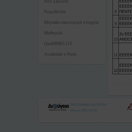
Νέο Σχολείο
ΕΕΕΕΚ
ΕΕΕΕΚ
Νομοθεσία
8
ΠΕΝΤ
ΕΕΕΕΚ
Μηνιαία οικονομικά στοιχεία
9
ΕΕΕΕΚ
Μαθητεία
2ο ΕΕΕ
10
ΑΝΟΙΞ
QuaMMELOT
Academie e Paris
11
ΕΕΕΕΚ
ΕΕΕΕΚ
12
ΕΕΕΕΚ
ΠΡΟΓΡΑΜΜΑ ΔΙ@ΥΓΕΙΑ
(Νόμος 3861/2010)