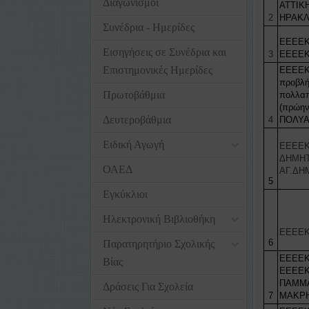
Διαγωνισμοί
ΑΤΤΙΚ
2
ΗΡΑΚΛ
Συνέδρια - Ημερίδες
ΕΕΕΕΚ
Εισηγήσεις σε Συνέδρια και
3
ΕΕΕΕΚ
Επιστημονικές Ημερίδες
ΕΕΕΕΚ
προβλή
Πρωτοβάθμια
πολλαπ
(πρώη
Δευτεροβάθμια
4
ΠΟΛΥ
Ειδική Αγωγή
ΕΕΕΕΚ
ΔΗΜΗΤ
ΟΑΕΔ
ΑΓ.ΔΗ
5
Εγκύκλιοι
Ηλεκτρονική Βιβλιοθήκη
ΕΕΕΕΚ
6
Παρατηρητήριο Σχολικής
ΕΕΕΕΚ
Βίας
ΕΕΕΕ
ΠΑΜΜΑ
Δράσεις Για Σχολεία
7
ΜΑΚΡ