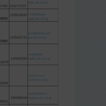
irakl.att.sch.gr
17345
2102717337
mail@eeeek-
2105619550
19550
aigal.att.sch.gr
mail@eeeek-tyf-
2105625733
pol.att.sch.gr
23560
mail@eek-
2109422555
kallith.att.sch.gr
22076
mail@eeeek-
kallith.att.sch.gr
51859
mail@eeek-n-
2294098240
makris.att.sch.gr
98211