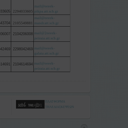
mail@eeeek-
33605
2294033605
pikpa.att.sch.gr
mail@eeeek-
43704
2105549881
mandr.att.sch.gr
mail@2eeeek-
06007
2104206008
peiraia.att.sch.gr
mail@eeeek-
42469
2298042469
galata.att.sch.gr
mail@eeeek-
14691
2104614694
peiraia.att.sch.gr
ΠΛΑΤΦΟΡΜΑ
ΤΗΛΕΔΙΑΣΚΕΨΕΩΝ