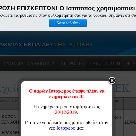
ΩΣΗ ΕΠΙΣΚΕΠΤΩΝ! Ο Ιστοτοπος χρησιμοποιεί 
λλάξετε τις ρυθμίσεις στον φυλλομετρητή σας για τα cookies, σημαίνει οτι σ
Καταλαβαίνω
ΣΧΟΛΕΙΑ
ΣΥΜΒΟΥΛΙΑ
ΕΠΙΤΡΟΠΈΣ
ΕΙΔΙΚΗ ΑΓΩΓΗ
ΟΡΓΑ
ιχεία Επικοινωνίας ΕΕΕΕΚ
ΜΑΣΙΑ ΣΧΟΛΕΙΟΥ
ΔΙΕΥΘΥΝΣΗ
ΤΑΧ ΔΙΕΥΘΥΝΣΗ
ΤΚ
Τ
Κ ΚΩΦΩΝ
Δ.Ε. ΑΘΗΝΑΣ Α΄
11521
ΚΟΩΝ ΑΘΗΝΑΣ
ΖΑΧΑΡΩΦ 1 ΑΘΗΝΑ
21064
 ΗΡΑΚΛΕΙΟ