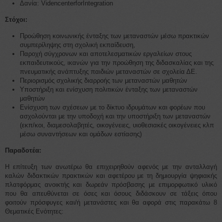
Δανία: VidencenterforIntegration
Στόχοι:
Προώθηση κοινωνικής ένταξης των μεταναστών μέσω πρακτικών
συμπερίληψης στη σχολική εκπαίδευση,
Παροχή σύγχρονων και αποτελεσματικών εργαλείων στους
εκπαιδευτικούς, ικανών για την προώθηση της διδασκαλίας και της
πνευματικής ανάπτυξης παιδιών μεταναστών σε σχολεία ΔΕ.
Περιορισμός σχολικής διαρροής των μεταναστών μαθητών
Υποστήριξη και ενίσχυση πολιτικών ένταξης των μεταναστών
μαθητών
Ενίσχυση των σχέσεων με το δίκτυο ιδρυμάτων και φορέων που
ασχολούνται με την υποδοχή και την υποστήριξη των μεταναστών
(εκπ/κοι, διαμεσολαβητές, οικογένειες, υιοθεσιακές οικογένειες κλπ
μέσω συναντήσεων και ομάδων εστίασης)
Παραδοτέα:
Η επίτευξη των ανωτέρω θα επιχειρηθούν αφενός με την ανταλλαγή
καλών διδακτικών πρακτικών και αφετέρου με τη δημιουργία ψηφιακής
πλατφόρμας ανοικτής και δωρεάν πρόσβασης με επιμορφωτικό υλικό
που θα απευθύνεται σε όσες και όσους διδάσκουν σε τάξεις όπου
φοιτούν πρόσφυγες και/ή μετανάστες και θα αφορά στις παρακάτω 8
Θεματικές Ενότητες: