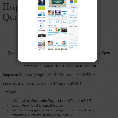
Παρουσίαση του
QuaMMELOT
ERASMUS+-KA2/Innovation
QUAMMELOT
Qualification for Minor Migrants Education and Learning Open
access-On Line Teacher-training
Reference number: 2017-1-IT02-KA201-036610
Διάρκεια:
32 μήνες (έναρξη: 31-12-2017, λήξη : 30-08-2020)
Συντονιστής:
Πανεπιστήμιο της Φλωρεντίας(UNIFI)
Εταίροι:
Ιταλία: UfficioScolasticoRegionaleperlaToscana(USR)
Ιταλία: ProvinciadiLivornoSviluppo
Ελλάδα: Περιφερειακή Διεύθυνση Εκπαίδευσης Αττικής
Ισπανία: Πανεπιστήμιο της Σεβίλλης(USE)