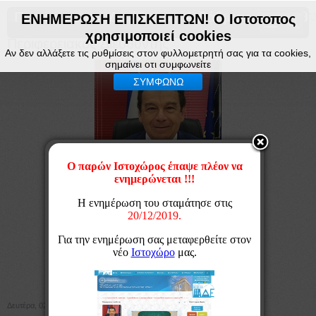
Περιφερειακή Διεύθυνση Α βάθμιας & Β βάθμ
ΕΝΗΜΕΡΩΣΗ ΕΠΙΣΚΕΠΤΩΝ! Ο Ιστοτοπος
χρησιμοποιεί cookies
Περιφερειακός Διευθυντής
Αν δεν αλλάξετε τις ρυθμίσεις στον φυλλομετρητή σας για τα cookies,
σημαίνει οτι συμφωνείτε
ΣΥΜΦΩΝΩ
Βιογραφικό Γεωργίου Κόσυβα
Χαιρετισμός για την ανάληψη των καθηκόντων
Χαιρετισμός για την νέα Σχολική Χρονιά
Δευτέρα, 02 Απριλίου 2018 13:32