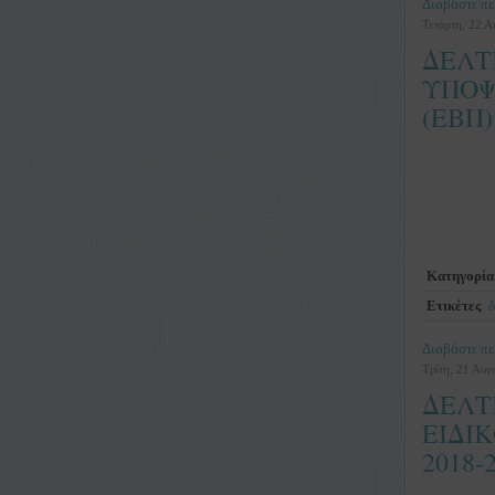
Διαβάστε πε
Τετάρτη, 22 
ΔΕΛΤ
ΥΠΟΨ
(ΕΒΠ)
Κατηγορία
Ετικέτες
δ
Διαβάστε πε
Τρίτη, 21 Αυγ
ΔΕΛΤ
ΕΙΔΙ
2018-