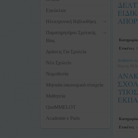
ΔΕΛΤ
Εγκύκλιοι
ΕΙΔΙ
ΑΠΟΡΡ
Ηλεκτρονική Βιβλιοθήκη
Παρατηρητήριο Σχολικής
Κατηγορία
Βίας
Ετικέτες
δ
Δράσεις Για Σχολεία
Διαβάστε πε
Νέο Σχολείο
Πέμπτη, 06 Σ
ΑΝΑΚ
Νομοθεσία
ΣΧΟΛ
Μηνιαία οικονομικά στοιχεία
ΥΠΟΣ
Μαθητεία
ΕΚΠΑΙ
QuaMMELOT
Academie e Paris
Κατηγορία
Ετικέτες