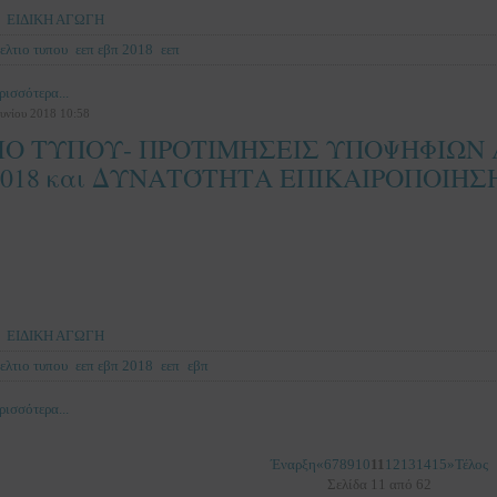
ΕΙΔΙΚΗ ΑΓΩΓΗ
ελτιο τυπου
εεπ εβπ 2018
εεπ
ρισσότερα...
υνίου 2018 10:58
ΙΟ ΤΥΠΟΥ- ΠΡΟΤΙΜΗΣΕΙΣ ΥΠΟΨΗΦΙΩΝ
2018 και ΔΥΝΑΤΌΤΗΤΑ ΕΠΙΚΑΙΡΟΠΟΙΗΣ
ΕΙΔΙΚΗ ΑΓΩΓΗ
ελτιο τυπου
εεπ εβπ 2018
εεπ
εβπ
ρισσότερα...
Έναρξη
«
6
7
8
9
10
11
12
13
14
15
»
Τέλος
Σελίδα 11 από 62