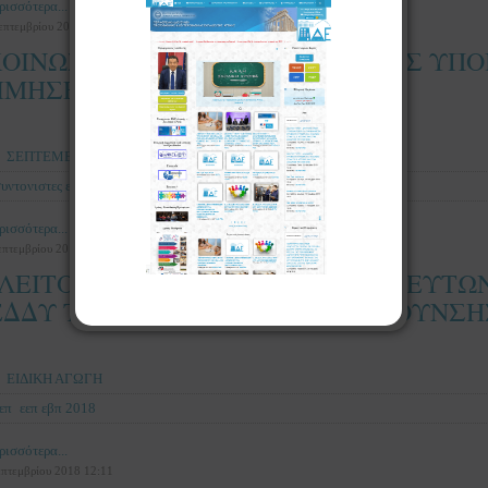
ρισσότερα...
επτεμβρίου 2018 11:35
ΟΙΝΩΣΗ: ΥΠΟΧΡΕΩΣΗ ΟΡΙΣΤΙΚΗΣ ΥΠ
ΙΜΗΣΕΩΝ ΣΥΝΤΟΝΙΣΤΩΝ 2018
ΣΕΠΤΕΜΒΡΙΟΣ 2018
υντονιστες εκπαιδευτικου εργου(σεε)
ρισσότερα...
επτεμβρίου 2018 14:42
 ΛΕΙΤΟΥΡΓΙΚΑ ΚΕΝΑ ΠΕ21 ΘΕΡΑΠΕΥΤΩ
ΕΔΔΥ ΤΗΣ ΠΕΡΙΦΕΡΕΙΑΚΗΣ ΔΙΕΥΘΥΝΣ
ΕΙΔΙΚΗ ΑΓΩΓΗ
επ
εεπ εβπ 2018
ρισσότερα...
επτεμβρίου 2018 12:11