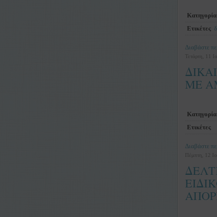
Κατηγορία
Ετικέτες
δ
Διαβάστε πε
Τετάρτη, 11 Ι
ΔΙΚΑ
ΜΕ ΑΜ
Κατηγορία
Ετικέτες
Διαβάστε πε
Πέμπτη, 12 Ιο
ΔΕΛΤ
ΕΙΔΙ
ΑΠΟΡ