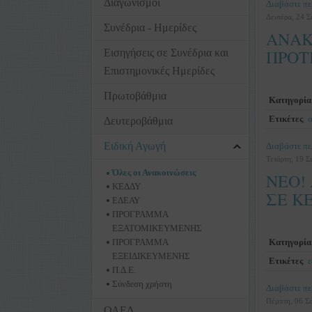
Διαγωνισμοί
Διαβάστε πε
Δευτέρα, 24 Σ
Συνέδρια - Ημερίδες
ΑΝΑΚ
ΠΡΟΤ
Εισηγήσεις σε Συνέδρια και
Επιστημονικές Ημερίδες
Πρωτοβάθμια
Κατηγορία
Ετικέτες
σ
Δευτεροβάθμια
Ειδική Αγωγή
Διαβάστε πε
Τετάρτη, 19 Σ
Όλες οι Ανακοινώσεις
NEO!
ΚΕΔΔΥ
ΣΕ Κ
ΕΔΕΑΥ
ΠΡΟΓΡΑΜΜΑ
ΕΞΑΤΟΜΙΚΕΥΜΕΝΗΣ
ΠΡΟΓΡΑΜΜΑ
Κατηγορία
ΕΞΕΙΔΙΚΕΥΜΕΝΗΣ
Ετικέτες
ε
Π.Δ.Ε.
Σύνδεση χρήστη
Διαβάστε πε
Πέμπτη, 06 Σ
ΟΑΕΔ