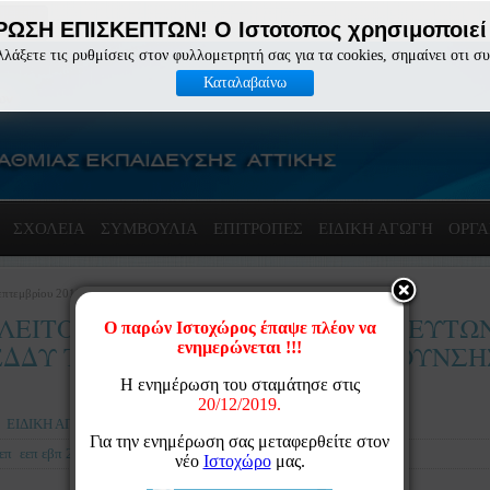
ΩΣΗ ΕΠΙΣΚΕΠΤΩΝ! Ο Ιστοτοπος χρησιμοποιεί 
λλάξετε τις ρυθμίσεις στον φυλλομετρητή σας για τα cookies, σημαίνει οτι σ
Καταλαβαίνω
ΣΧΟΛΕΙΑ
ΣΥΜΒΟΥΛΙΑ
ΕΠΙΤΡΟΠΈΣ
ΕΙΔΙΚΗ ΑΓΩΓΗ
ΟΡΓΑ
επτεμβρίου 2018 12:59
 ΛΕΙΤΟΥΡΓΙΚΑ ΚΕΝΑ ΠΕ21 ΘΕΡΑΠΕΥΤΩ
ΕΔΔΥ ΤΗΣ ΠΕΡΙΦΕΡΕΙΑΚΗΣ ΔΙΕΥΘΥΝΣ
ΕΙΔΙΚΗ ΑΓΩΓΗ
επ
εεπ εβπ 2018