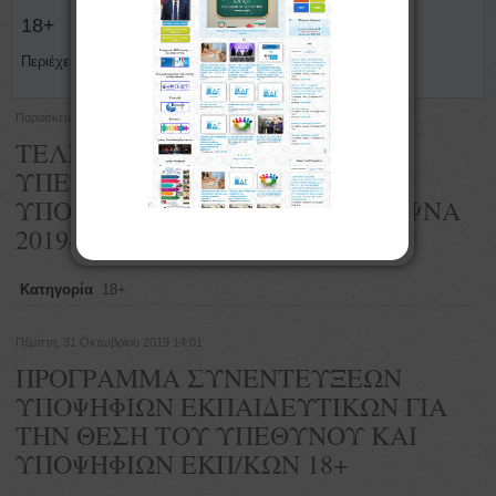
18+
Περιέχει άρθρα με ανακοινώσης του προγράμματος 18+
Παρασκευή, 15 Νοεμβρίου 2019 10:34
ΤΕΛΙΚΟΙ ΠΙΝΑΚΕΣ ΥΠΟΨΗΦΙΩΝ
ΥΠΕΥΘΥΝΩΝ ΤΜΗΜΑΤΟΣ ΚΑΙ
ΥΠΟΨΗΦΙΩΝ ΕΚΠΑΙΔΕΥΤΙΚΩΝ ΨΝΑ
2019-2020
Κατηγορία
18+
Πέμπτη, 31 Οκτωβρίου 2019 14:01
ΠΡΟΓΡΑΜΜΑ ΣΥΝΕΝΤΕΥΞΕΩΝ
ΥΠΟΨΗΦΙΩΝ ΕΚΠΑΙΔΕΥΤΙΚΩΝ ΓΙΑ
ΤΗΝ ΘΕΣΗ ΤΟΥ ΥΠΕΘΥΝΟΥ ΚΑΙ
ΥΠΟΨΗΦΙΩΝ ΕΚΠ/ΚΩΝ 18+