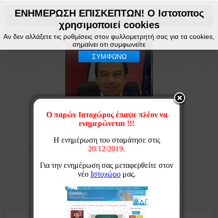
Περιφερειακή Διεύθυνση Α βάθμιας & Β βάθμ
ΕΝΗΜΕΡΩΣΗ ΕΠΙΣΚΕΠΤΩΝ! Ο Ιστοτοπος
χρησιμοποιεί cookies
Περιφερειακός Διευθυντής
Αν δεν αλλάξετε τις ρυθμίσεις στον φυλλομετρητή σας για τα cookies,
σημαίνει οτι συμφωνείτε
ΣΥΜΦΩΝΩ
Βιογραφικό Γεωργίου Κόσυβα
Χαιρετισμός για την ανάληψη των καθηκόντων
Χαιρετισμός για την νέα Σχολική Χρονιά