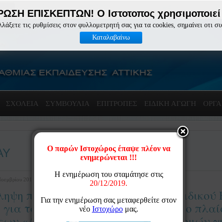
ΩΣΗ ΕΠΙΣΚΕΠΤΩΝ! Ο Ιστοτοπος χρησιμοποιεί 
λλάξετε τις ρυθμίσεις στον φυλλομετρητή σας για τα cookies, σημαίνει οτι σ
Καταλαβαίνω
ΣΧΟΛΕΙΑ
ΣΥΜΒΟΥΛΙΑ
ΕΠΙΤΡΟΠΈΣ
ΕΙΔΙΚΗ ΑΓΩΓΗ
ΟΡΓΑ
ΑΥ
Νοεμβρίου 2014 14:59
ληψη προσωρινών αναπληρωτών Ειδικού 
 για το διδακτικό έτος 2014-2015 στο πλα
ων «Ανάπτυξη Υποστηρικτικών Δομών γι