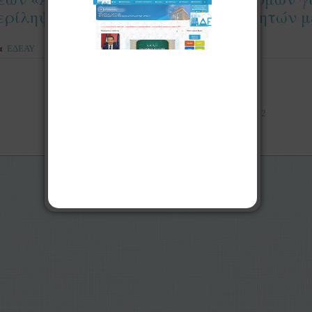
ρίληψη στην Εκπαίδευση των Μαθητών με
α
ΕΔΕΑΥ
Έναρξη
«
1
2
Σελίδα 2 από 2