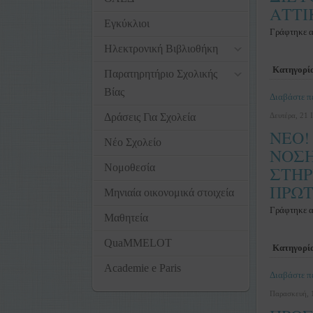
ΑΤΤΙ
Εγκύκλιοι
Γράφτηκε 
Ηλεκτρονική Βιβλιοθήκη
Κατηγορί
Παρατηρητήριο Σχολικής
Βίας
Διαβάστε πε
Δράσεις Για Σχολεία
Δευτέρα, 21 
ΝΕΟ!
Νέο Σχολείο
ΝΟΣΗ
Νομοθεσία
ΣΤΗΡ
ΠΡΩΤ
Μηνιαία οικονομικά στοιχεία
Γράφτηκε 
Μαθητεία
QuaMMELOT
Κατηγορί
Academie e Paris
Διαβάστε πε
Παρασκευή, 