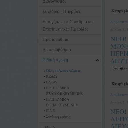
Διαγωνισμοί
Κατηγορί
Συνέδρια - Ημερίδες
Εισηγήσεις σε Συνέδρια και
Διαβάστε πε
Επιστημονικές Ημερίδες
Δευτέρα, 21 
ΝΕΟ!
Πρωτοβάθμια
ΜΟΝΑ
Δευτεροβάθμια
ΠΕΡΙ
ΔΕΥΤ
Ειδική Αγωγή
Γράφτηκε 
Όλες οι Ανακοινώσεις
ΚΕΔΔΥ
ΕΔΕΑΥ
Κατηγορί
ΠΡΟΓΡΑΜΜΑ
ΕΞΑΤΟΜΙΚΕΥΜΕΝΗΣ
Διαβάστε πε
ΠΡΟΓΡΑΜΜΑ
Δευτέρα, 21 
ΕΞΕΙΔΙΚΕΥΜΕΝΗΣ
ΝΕΟ!
Π.Δ.Ε.
Σύνδεση χρήστη
ΛΕΙΤ
ΔΙΕΥ
ΟΑΕΔ