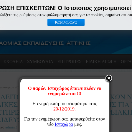
ΩΣΗ ΕΠΙΣΚΕΠΤΩΝ! Ο Ιστοτοπος χρησιμοποιεί 
λλάξετε τις ρυθμίσεις στον φυλλομετρητή σας για τα cookies, σημαίνει οτι σ
Καταλαβαίνω
ΣΧΟΛΕΙΑ
ΣΥΜΒΟΥΛΙΑ
ΕΠΙΤΡΟΠΈΣ
ΕΙΔΙΚΗ ΑΓΩΓΗ
ΟΡΓΑ
Ιανουαρίου 2019 12:03
 ΛΕΙΤΟΥΡΓΙΚΑ ΚΕΝΑ ΠΕ25 ΣΧΟΛΙΚΩΝ
ΙΚΕΣ ΜΟΝΑΔΕΣ ΓΕΝΙΚΗΣ ΑΓΩΓΗΣ ΓΙΑ
ΤΗΡΙΞΗ ΜΑΘΗΤΩΝ ΤΗΣ ΠΕΡΙΦΕΡΕΙΑΚ
ΙΔΕΥΣΗΣ ΑΤΤΙΚΗΣ, 28/01/2019
από
admin3