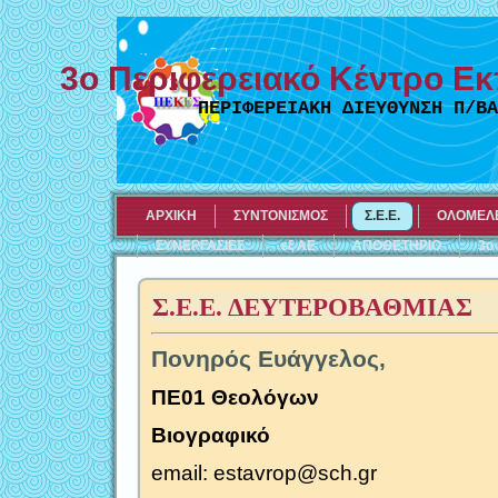
3ο Περιφερειακό Κέντρο Εκ
ΠΕΡΙΦΕΡΕΙΑΚΗ ΔΙΕΥΘΥΝΣΗ Π/ΒΑ
ΑΡΧΙΚΗ
ΣΥΝΤΟΝΙΣΜΟΣ
Σ.Ε.Ε.
ΟΛΟΜΕΛΕ
ΣΥΝΕΡΓΑΣΙΕΣ
εξ ΑΕ
ΑΠΟΘΕΤΗΡΙΟ
3ο
Σ.Ε.Ε. ΔΕΥΤΕΡΟΒΑΘΜΙΑΣ
Πονηρός Ευάγγελος,
ΠΕ01 Θεολόγων
Βιογραφικό
email: estavrop@sch.gr