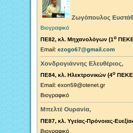
Ζωγόπουλος Ευστάθ
Βιογραφικό
ο
ΠΕ82, κλ. Μηχανολόγων (1
ΠΕΚΕ
Email:
ezogo
67@
gmail
.
com
Χονδρογιάννης Ελευθέριος,
ο
ΠΕ84, κλ. Ηλεκτρονικών (4
ΠΕΚΕ
Email: exon59@otenet.gr
Βιογραφικό
Μπελτέ Ουρανία,
ΠΕ87, κλ. Υγείας-Πρόνοιας-Ευεξίας
Βιογραφικό