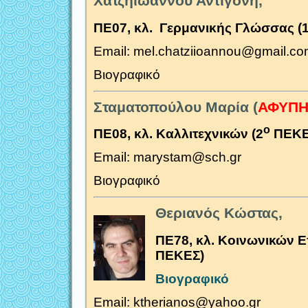
Χατζηιωάννου Αντιγόνη,
ΠΕ07, κλ. Γερμανικής Γλώσσας (
Email: mel.chatziioannou@gmail.c
Βιογραφικό
Σταματοπούλου Μαρία
(
ΑΦΥΠΗ
ο
ΠΕ08, κλ. Καλλιτεχνικών (2
ΠΕΚΕ
Email: marystam@sch.gr
Βιογραφικό
Θεριανός Κώστας,
ΠΕ78, κλ. Κοινωνικών 
ΠΕΚΕΣ)
Βιογραφικό
Email: ktherianos@yahoo.gr