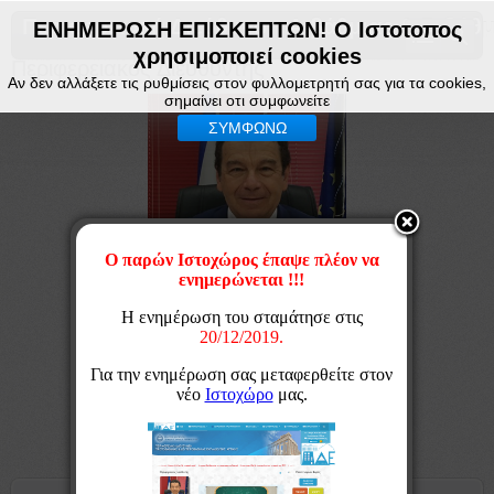
Περιφερειακή Διεύθυνση Α βάθμιας & Β βάθμ
ΕΝΗΜΕΡΩΣΗ ΕΠΙΣΚΕΠΤΩΝ! Ο Ιστοτοπος
χρησιμοποιεί cookies
Περιφερειακός Διευθυντής
Αν δεν αλλάξετε τις ρυθμίσεις στον φυλλομετρητή σας για τα cookies,
σημαίνει οτι συμφωνείτε
ΣΥΜΦΩΝΩ
Βιογραφικό Γεωργίου Κόσυβα
Χαιρετισμός για την ανάληψη των καθηκόντων
Χαιρετισμός για την νέα Σχολική Χρονιά